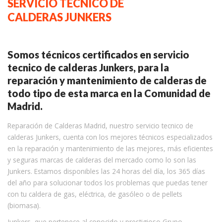
SERVICIO TECNICO DE
CALDERAS JUNKERS
Somos técnicos certificados en servicio
tecnico de calderas Junkers, para la
reparación y mantenimiento de calderas de
todo tipo de esta marca en la Comunidad de
Madrid.
Reparación de Calderas Madrid, nuestro servicio tecnico de
calderas Junkers, cuenta con los mejores técnicos especializados
en la reparación y mantenimiento de las mejores, más eficientes
y seguras marcas de calderas del mercado como lo son las
Junkers. Estamos disponibles las 24 horas del día, los 365 días
del año para solucionar todos los problemas que puedas tener
con tu caldera de gas, eléctrica, de gasóleo o de pellets
(biomasa).
Junkers, que pertenece al conocido y prestigioso Grupo