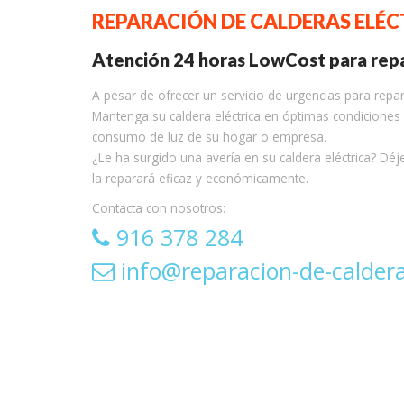
REPARACIÓN DE CALDERAS ELÉ
Atención 24 horas LowCost para repa
A pesar de ofrecer un servicio de urgencias para repar
Mantenga su caldera eléctrica en óptimas condiciones 
consumo de luz de su hogar o empresa.
¿Le ha surgido una avería en su caldera eléctrica? Déj
la reparará eficaz y económicamente.
Contacta con nosotros:
916 378 284
info@reparacion-de-calder