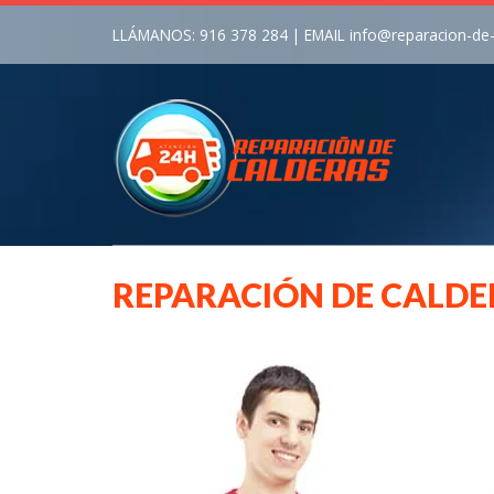
LLÁMANOS:
916 378 284
| EMAIL
info@reparacion-de
REPARACIÓN DE CALD