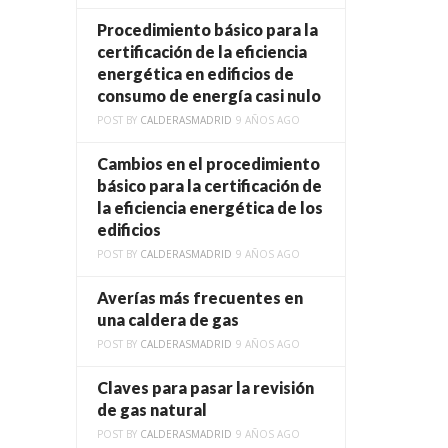
Procedimiento básico para la
certificación de la eficiencia
energética en edificios de
consumo de energía casi nulo
POST BY
CALDERASMADRID
9 AÑOS AGO
Cambios en el procedimiento
básico para la certificación de
la eficiencia energética de los
edificios
POST BY
CALDERASMADRID
9 AÑOS AGO
Averías más frecuentes en
una caldera de gas
POST BY
CALDERASMADRID
9 AÑOS AGO
Claves para pasar la revisión
de gas natural
POST BY
CALDERASMADRID
9 AÑOS AGO