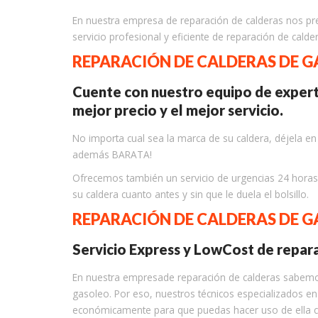
En nuestra empresa de reparación de calderas nos pr
servicio profesional y eficiente de reparación de calde
REPARACIÓN DE CALDERAS DE 
Cuente con nuestro equipo de experto
mejor precio y el mejor servicio.
No importa cual sea la marca de su caldera, déjela 
además BARATA!
Ofrecemos también un servicio de urgencias 24 hora
su caldera cuanto antes y sin que le duela el bolsillo.
REPARACIÓN DE CALDERAS DE 
Servicio Express y LowCost de repar
En nuestra empresade reparación de calderas sabemos
gasoleo. Por eso, nuestros técnicos especializados e
económicamente para que puedas hacer uso de ella c