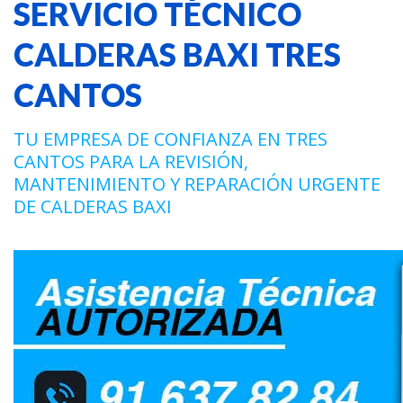
SERVICIO TÉCNICO
CALDERAS BAXI TRES
CANTOS
TU EMPRESA DE CONFIANZA EN TRES
CANTOS PARA LA REVISIÓN,
MANTENIMIENTO Y REPARACIÓN URGENTE
DE CALDERAS BAXI