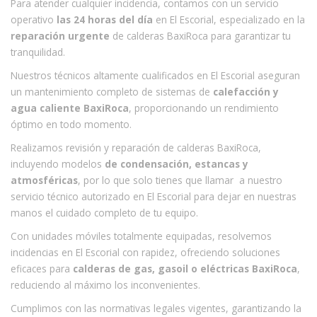
Para atender cualquier incidencia, contamos con un servicio
operativo
las 24 horas del día
en El Escorial, especializado en la
reparación urgente
de calderas BaxiRoca para garantizar tu
tranquilidad.
Nuestros técnicos altamente cualificados en El Escorial aseguran
un mantenimiento completo de sistemas de
calefacción y
agua caliente BaxiRoca
, proporcionando un rendimiento
óptimo en todo momento.
Realizamos revisión y reparación de calderas BaxiRoca,
incluyendo modelos
de condensación, estancas y
atmosféricas
, por lo que solo tienes que llamar a nuestro
servicio técnico autorizado en El Escorial para dejar en nuestras
manos el cuidado completo de tu equipo.
Con unidades móviles totalmente equipadas, resolvemos
incidencias en El Escorial con rapidez, ofreciendo soluciones
eficaces para
calderas de gas, gasoil o eléctricas BaxiRoca
,
reduciendo al máximo los inconvenientes.
Cumplimos con las normativas legales vigentes, garantizando la