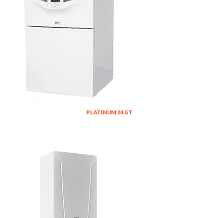
PLATINUM 24 GT