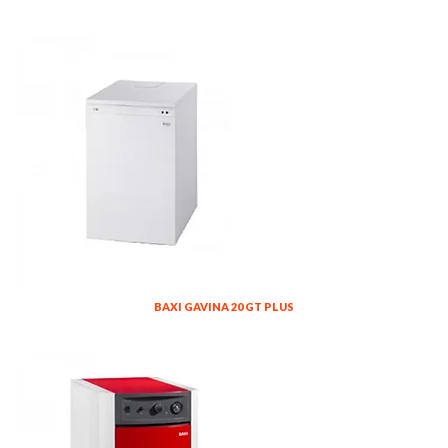
BAXI GAVINA 20 GT PLUS