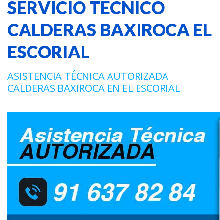
SERVICIO TÉCNICO
CALDERAS BAXIROCA EL
ESCORIAL
ASISTENCIA TÉCNICA AUTORIZADA
CALDERAS BAXIROCA EN EL ESCORIAL