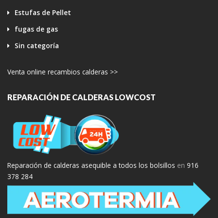
Estufas de Pellet
fugas de gas
Sin categoría
Venta online recambios calderas >>
REPARACIÓN DE CALDERAS LOWCOST
Reparación de calderas asequible a todos los bolsillos
en
916
378 284