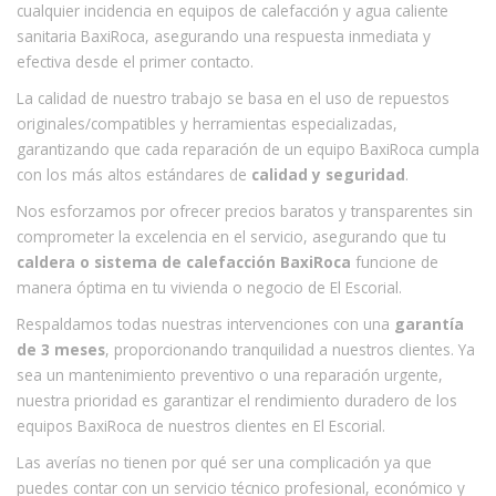
cualquier incidencia en equipos de calefacción y agua caliente
sanitaria BaxiRoca, asegurando una respuesta inmediata y
efectiva desde el primer contacto.
La calidad de nuestro trabajo se basa en el uso de repuestos
originales/compatibles y herramientas especializadas,
garantizando que cada reparación de un equipo BaxiRoca cumpla
con los más altos estándares de
calidad y seguridad
.
Nos esforzamos por ofrecer precios baratos y transparentes sin
comprometer la excelencia en el servicio, asegurando que tu
caldera o sistema de calefacción BaxiRoca
funcione de
manera óptima en tu vivienda o negocio de El Escorial.
Respaldamos todas nuestras intervenciones con una
garantía
de 3 meses
, proporcionando tranquilidad a nuestros clientes. Ya
sea un mantenimiento preventivo o una reparación urgente,
nuestra prioridad es garantizar el rendimiento duradero de los
equipos BaxiRoca de nuestros clientes en El Escorial.
Las averías no tienen por qué ser una complicación ya que
puedes contar con un servicio técnico profesional, económico y