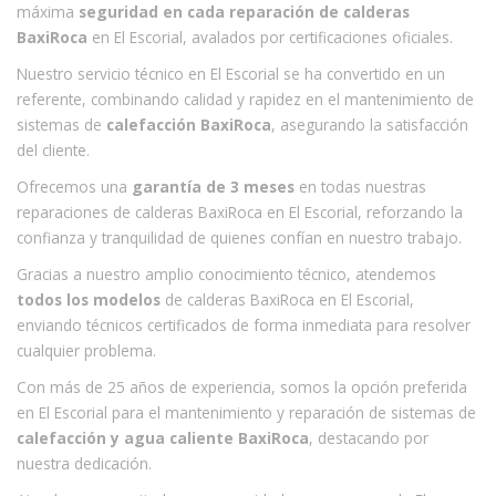
máxima
seguridad en cada reparación de calderas
BaxiRoca
en El Escorial, avalados por certificaciones oficiales.
Nuestro servicio técnico en El Escorial se ha convertido en un
referente, combinando calidad y rapidez en el mantenimiento de
sistemas de
calefacción BaxiRoca
, asegurando la satisfacción
del cliente.
Ofrecemos una
garantía de 3 meses
en todas nuestras
reparaciones de calderas BaxiRoca en El Escorial, reforzando la
confianza y tranquilidad de quienes confían en nuestro trabajo.
Gracias a nuestro amplio conocimiento técnico, atendemos
todos los modelos
de calderas BaxiRoca en El Escorial,
enviando técnicos certificados de forma inmediata para resolver
cualquier problema.
Con más de 25 años de experiencia, somos la opción preferida
en El Escorial para el mantenimiento y reparación de sistemas de
calefacción y agua caliente BaxiRoca
, destacando por
nuestra dedicación.