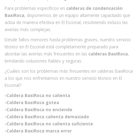
Para problemas específicos en
calderas de condensación
BaxiRoca
, disponemos de un equipo altamente capacitado que
actúa de manera efectiva en El Escorial, resolviendo incluso las
averías más complejas.
Desde fallos menores hasta problemas graves, nuestro servicio
técnico en El Escorial está completamente preparado para
abordar las averías más frecuentes en las
calderas BaxiRoca
,
brindando soluciones fiables y seguras.
¿Cuáles son los problemas más frecuentes en calderas BaxiRoca
a los que nos enfrentamos en nuestro servicio técnico en El
Escorial?
-Caldera BaxiRoca no calienta
-Caldera BaxiRoca gotea
-Caldera BaxiRoca no enciende
-Caldera BaxiRoca calienta demasiado
-Caldera BaxiRoca no calienta suficiente
-Caldera BaxiRoca marca error