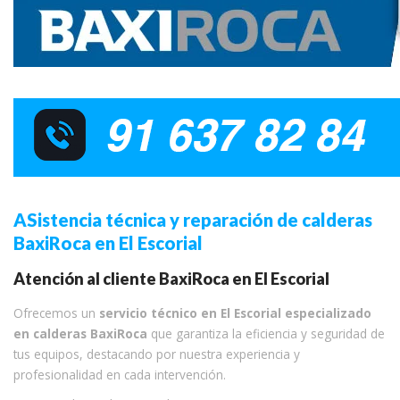
ASistencia técnica y reparación de calderas
BaxiRoca en El Escorial
Atención al cliente BaxiRoca en El Escorial
Ofrecemos un
servicio técnico en El Escorial especializado
en calderas BaxiRoca
que garantiza la eficiencia y seguridad de
tus equipos, destacando por nuestra experiencia y
profesionalidad en cada intervención.