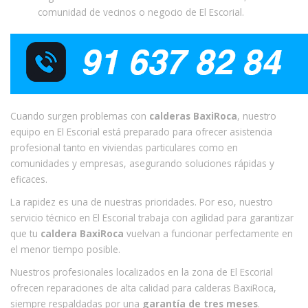
comunidad de vecinos o negocio de El Escorial.
Cuando surgen problemas con
calderas BaxiRoca
, nuestro
equipo en El Escorial está preparado para ofrecer asistencia
profesional tanto en viviendas particulares como en
comunidades y empresas, asegurando soluciones rápidas y
eficaces.
La rapidez es una de nuestras prioridades. Por eso, nuestro
servicio técnico en El Escorial trabaja con agilidad para garantizar
que tu
caldera BaxiRoca
vuelvan a funcionar perfectamente en
el menor tiempo posible.
Nuestros profesionales localizados en la zona de El Escorial
ofrecen reparaciones de alta calidad para calderas BaxiRoca,
siempre respaldadas por una
garantía de tres meses
.