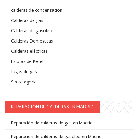
calderas de condensacion
Calderas de gas
Calderas de gasoleo
Calderas Domésticas
Calderas eléctricas
Estufas de Pellet
fugas de gas
Sin categoría
REPARACION DE CALDERAS EN MADRID
Reparación de calderas de gas en Madrid
Reparacion de calderas de gasoleo en Madrid