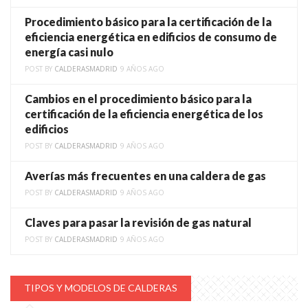
Procedimiento básico para la certificación de la
eficiencia energética en edificios de consumo de
energía casi nulo
POST BY
CALDERASMADRID
9 AÑOS AGO
Cambios en el procedimiento básico para la
certificación de la eficiencia energética de los
edificios
POST BY
CALDERASMADRID
9 AÑOS AGO
Averías más frecuentes en una caldera de gas
POST BY
CALDERASMADRID
9 AÑOS AGO
Claves para pasar la revisión de gas natural
POST BY
CALDERASMADRID
9 AÑOS AGO
TIPOS Y MODELOS DE CALDERAS