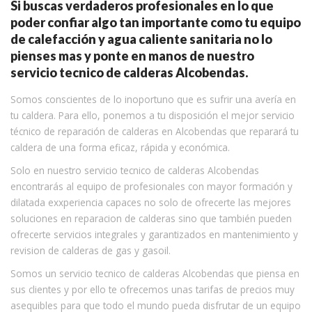
Si buscas verdaderos profesionales en lo que
poder confiar algo tan importante como tu equipo
de calefacción y agua caliente sanitaria no lo
pienses mas y ponte en manos de nuestro
servicio tecnico de calderas Alcobendas.
Somos conscientes de lo inoportuno que es sufrir una avería en
tu caldera. Para ello, ponemos a tu disposición el mejor servicio
técnico de reparación de calderas en Alcobendas que reparará tu
caldera de una forma eficaz, rápida y económica.
Solo en nuestro servicio tecnico de calderas Alcobendas
encontrarás al equipo de profesionales con mayor formación y
dilatada exxperiencia capaces no solo de ofrecerte las mejores
soluciones en reparacion de calderas sino que también pueden
ofrecerte servicios integrales y garantizados en mantenimiento y
revision de calderas de gas y gasoil.
Somos un servicio tecnico de calderas Alcobendas que piensa en
sus clientes y por ello te ofrecemos unas tarifas de precios muy
asequibles para que todo el mundo pueda disfrutar de un equipo