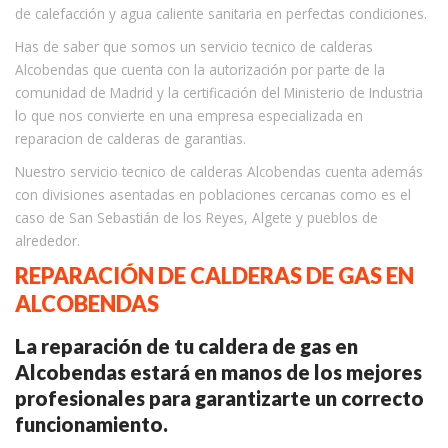
de calefacción y agua caliente sanitaria en perfectas condiciones.
Has de saber que somos un servicio tecnico de calderas
Alcobendas que cuenta con la autorización por parte de la
comunidad de Madrid y la certificación del Ministerio de Industria
lo que nos convierte en una empresa especializada en
reparacion de calderas de garantias.
Nuestro servicio tecnico de calderas Alcobendas cuenta además
con divisiones asentadas en poblaciones cercanas como es el
caso de San Sebastián de los Reyes, Algete y pueblos de
alrededor.
REPARACIÓN DE CALDERAS DE GAS EN
ALCOBENDAS
La reparación de tu caldera de gas en
Alcobendas estará en manos de los mejores
profesionales para garantizarte un correcto
funcionamiento.