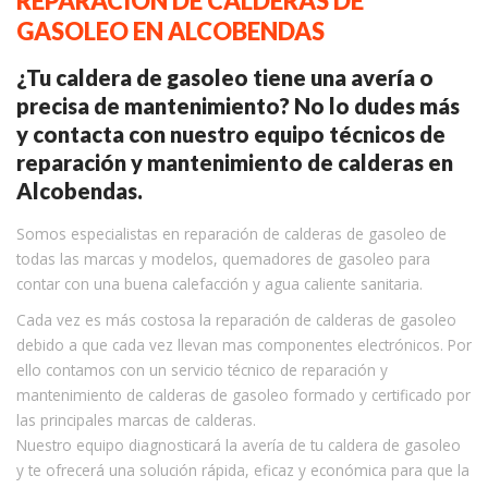
REPARACIÓN DE CALDERAS DE
GASOLEO EN ALCOBENDAS
¿Tu caldera de gasoleo tiene una avería o
precisa de mantenimiento? No lo dudes más
y contacta con nuestro equipo técnicos de
reparación y mantenimiento de calderas en
Alcobendas.
Somos especialistas en reparación de calderas de gasoleo de
todas las marcas y modelos, quemadores de gasoleo para
contar con una buena calefacción y agua caliente sanitaria.
Cada vez es más costosa la reparación de calderas de gasoleo
debido a que cada vez llevan mas componentes electrónicos. Por
ello contamos con un servicio técnico de reparación y
mantenimiento de calderas de gasoleo formado y certificado por
las principales marcas de calderas.
Nuestro equipo diagnosticará la avería de tu caldera de gasoleo
y te ofrecerá una solución rápida, eficaz y económica para que la