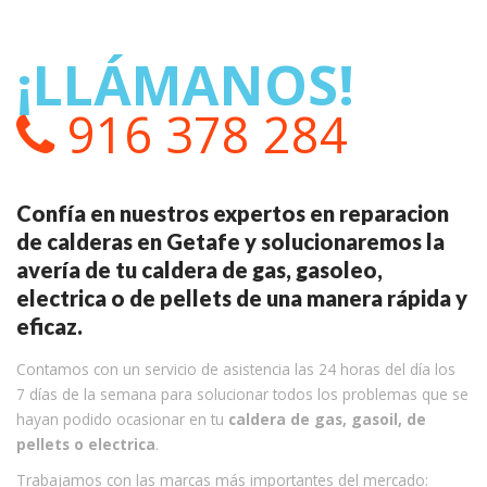
¡LLÁMANOS!
916 378 284
Confía en nuestros expertos en reparacion
de calderas en Getafe y solucionaremos la
avería de tu caldera de gas, gasoleo,
electrica o de pellets de una manera rápida y
eficaz.
Contamos con un servicio de asistencia las 24 horas del día los
7 días de la semana para solucionar todos los problemas que se
hayan podido ocasionar en tu
caldera de gas, gasoil, de
pellets o electrica
.
Trabajamos con las marcas más importantes del mercado: