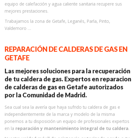
equipo de calefacción y agua caliente sanitaria recupere sus
mejores prestaciones.
Trabajamos la zona de Getafe, Leganés, Parla, Pinto,
Valdemoro …
REPARACIÓN DE CALDERAS DE GAS EN
GETAFE
Las mejores soluciones para la recuperación
de tu caldera de gas. Expertos en reparacion
de calderas de gas en Getafe autorizados
por la Comunidad de Madrid.
Sea cual sea la avería que haya sufrido tu caldera de gas e
independientemente de la marca y modelo de la misma
ponemos a tu disposición un equipo de profesionales expertos
en la
reparación y mantenimiento integral de tu caldera
.