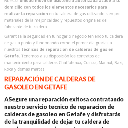
Nuestra
unidad móvil de asistencia autorizada acude a tu
domicilio con todos los elementos necesarios para
realizar la reparacion
en tu caldera de gas utilizando siempre
materiales de la mejor calidad y repuestos originales del
fabricante de tu caldera.
Garantiza la seguridad en tu hogar o negocio teniendo tu caldera
de gas a punto y funcionando como el primer día gracias a
nuestros
técnicos de reparacion de calderas de gas en
Getafe.
Tenemos a su disposición los contratos de
mantenimiento para calderas Chaffoteaux, Cointra, Manaut, Baxi,
Roca y demas marcas.
REPARACIÓN DE CALDERAS DE
GASOLEO EN GETAFE
ASegure una reparación exitosa contratando
nuestro servicio tecnico de reparacion de
calderas de gasoleo en Getafe y disfrutarás
de la tranquilidad de dejar tu caldera de