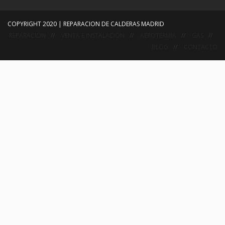
COPYRIGHT 2020 | REPARACION DE CALDERAS MADRID
REPARACIÓN
VENTA E INSTALACIÓN
AEROTERMIA
GAS
BLOG
CONTACTO