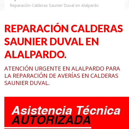
Reparación Calderas Saunier Duval en Alalpardo
REPARACIÓN CALDERAS
SAUNIER DUVAL EN
ALALPARDO.
ATENCIÓN URGENTE EN ALALPARDO PARA
LA REPARACIÓN DE AVERÍAS EN CALDERAS
SAUNIER DUVAL.