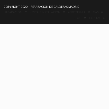
COPYRIGHT 2020 | REPARACION DE CALDERAS MADRID
REPARACIÓN
VENTA E INSTALACIÓN
AEROTERMIA
GAS
BLOG
CONTACTO