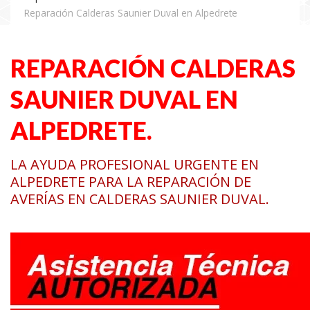
Reparación Calderas Saunier Duval en Alpedrete
REPARACIÓN CALDERAS
SAUNIER DUVAL EN
ALPEDRETE.
LA AYUDA PROFESIONAL URGENTE EN
ALPEDRETE PARA LA REPARACIÓN DE
AVERÍAS EN CALDERAS SAUNIER DUVAL.