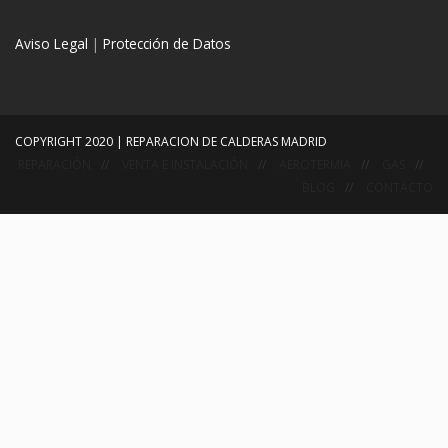
Aviso Legal
|
Protección de Datos
COPYRIGHT 2020 | REPARACION DE CALDERAS MADRID
REPARACIÓN
VENTA E INSTALACIÓN
AEROTERMIA
GAS
BLOG
CONTACTO