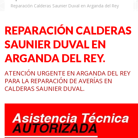
Reparación Calderas Saunier Duval en Arganda del Rey
REPARACIÓN CALDERAS
SAUNIER DUVAL EN
ARGANDA DEL REY.
ATENCIÓN URGENTE EN ARGANDA DEL REY
PARA LA REPARACIÓN DE AVERÍAS EN
CALDERAS SAUNIER DUVAL.