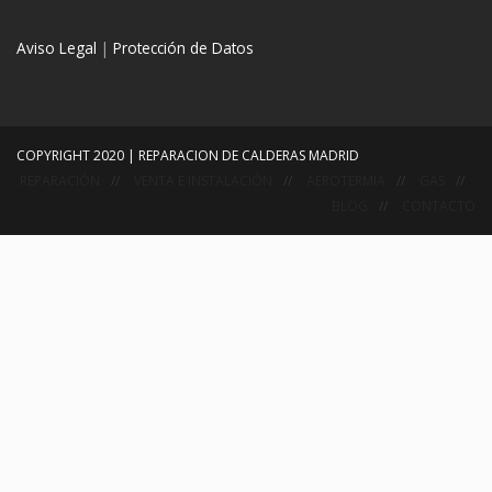
Aviso Legal
|
Protección de Datos
COPYRIGHT 2020 | REPARACION DE CALDERAS MADRID
REPARACIÓN
VENTA E INSTALACIÓN
AEROTERMIA
GAS
BLOG
CONTACTO