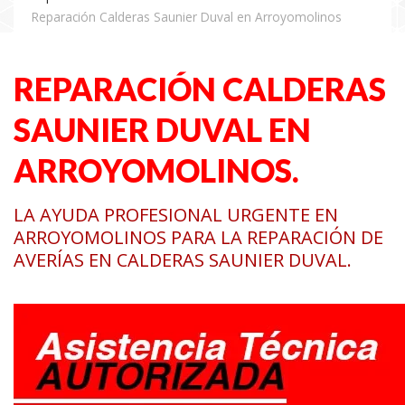
Reparación Calderas Saunier Duval en Arroyomolinos
REPARACIÓN CALDERAS
SAUNIER DUVAL EN
ARROYOMOLINOS.
LA AYUDA PROFESIONAL URGENTE EN
ARROYOMOLINOS PARA LA REPARACIÓN DE
AVERÍAS EN CALDERAS SAUNIER DUVAL.