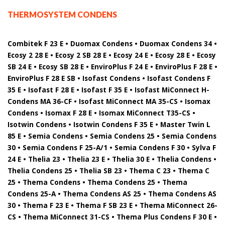
THERMOSYSTEM CONDENS
Combitek F 23 E • Duomax Condens • Duomax Condens 34 •
Ecosy 2 28 E • Ecosy 2 SB 28 E • Ecosy 24 E • Ecosy 28 E • Ecosy
SB 24 E • Ecosy SB 28 E • EnviroPlus F 24 E • EnviroPlus F 28 E •
EnviroPlus F 28 E SB • Isofast Condens • Isofast Condens F
35 E • Isofast F 28 E • Isofast F 35 E • Isofast MiConnect H-
Condens MA 36-CF • Isofast MiConnect MA 35-CS • Isomax
Condens • Isomax F 28 E • Isomax MiConnect T35-CS •
Isotwin Condens • Isotwin Condens F 35 E • Master Twin L
85 E • Semia Condens • Semia Condens 25 • Semia Condens
30 • Semia Condens F 25-A/1 • Semia Condens F 30 • Sylva F
24 E • Thelia 23 • Thelia 23 E • Thelia 30 E • Thelia Condens •
Thelia Condens 25 • Thelia SB 23 • Thema C 23 • Thema C
25 • Thema Condens • Thema Condens 25 • Thema
Condens 25-A • Thema Condens AS 25 • Thema Condens AS
30 • Thema F 23 E • Thema F SB 23 E • Thema MiConnect 26-
CS • Thema MiConnect 31-CS • Thema Plus Condens F 30 E •