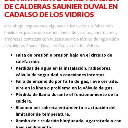
DE CALDERAS SAUNIER DUVAL EN
CADALSO DE LOS VIDRIOS
Más abajo, exponemos algunas de las averías o fallos más
habituales por los que comunidades de vecinos, particulares y
empresas contactan con nuestro servicio técnico de reparación
de calderas Saunier Duval en Cadalso de los Vidrios.
Falta de presión o presión baja en el circuito de
calefacción.
Pérdidas de agua en la instalación, radiadores,
válvula de seguridad o conexiones internas.
Fallo de encendido por falta de gas, llave cerrada,
aire en la línea o problema en la válvula de gas.
Pérdida de llama durante el funcionamiento de la
caldera.
Bloqueo por sobrecalentamiento o actuación del
limitador de temperatura.
Bomba de circulación bloq\ueada, agarrotada o con
bajo rendimiento.