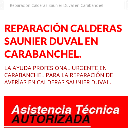
Reparación Calderas Saunier Duval en Carabanchel
REPARACIÓN CALDERAS
SAUNIER DUVAL EN
CARABANCHEL.
LA AYUDA PROFESIONAL URGENTE EN
CARABANCHEL PARA LA REPARACIÓN DE
AVERÍAS EN CALDERAS SAUNIER DUVAL.