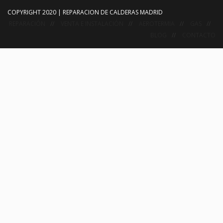
COPYRIGHT 2020 | REPARACION DE CALDERAS MADRID
REPARACIÓN
VENTA E INSTALACIÓN
AEROTERMIA
GAS
BLOG
CONTACTO