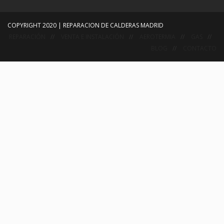
COPYRIGHT 2020 | REPARACION DE CALDERAS MADRID
REPARACIÓN
VENTA E INSTALACIÓN
AEROTERMIA
GAS
BLOG
CONTACTO