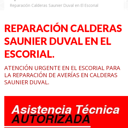
Reparación Calderas Saunier Duval en El Escorial
REPARACIÓN CALDERAS
SAUNIER DUVAL EN EL
ESCORIAL.
ATENCIÓN URGENTE EN EL ESCORIAL PARA
LA REPARACIÓN DE AVERÍAS EN CALDERAS
SAUNIER DUVAL.