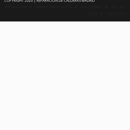
COPYRIGHT 2020 | REPARACION DE CALDERAS MADRID
REPARACIÓN
VENTA E INSTALACIÓN
AEROTERMIA
GAS
BLOG
CONTACTO