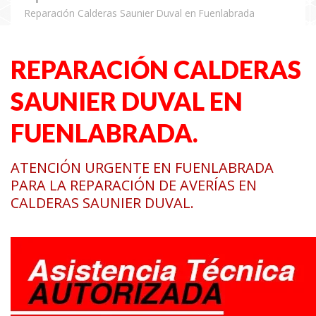
Reparación Calderas Saunier Duval en Fuenlabrada
REPARACIÓN CALDERAS
SAUNIER DUVAL EN
FUENLABRADA.
ATENCIÓN URGENTE EN FUENLABRADA
PARA LA REPARACIÓN DE AVERÍAS EN
CALDERAS SAUNIER DUVAL.