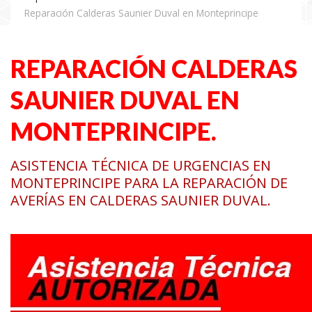
Reparación Calderas Saunier Duval en Monteprincipe
REPARACIÓN CALDERAS
SAUNIER DUVAL EN
MONTEPRINCIPE.
ASISTENCIA TÉCNICA DE URGENCIAS EN
MONTEPRINCIPE PARA LA REPARACIÓN DE
AVERÍAS EN CALDERAS SAUNIER DUVAL.