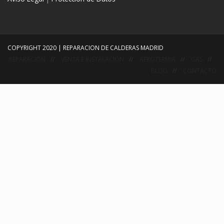
COPYRIGHT 2020 | REPARACION DE CALDERAS MADRID
REPARACIÓN
VENTA E INSTALACIÓN
AEROTERMIA
GAS
BLOG
CONTACTO