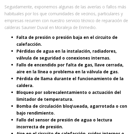
Seguidamente, exponemos algunas de las averías o fallos más
habituales por los que comunidades de vecinos, particulares y
empresas recurren con nuestro servicio técnico de reparación de
calderas Saunier Duval en Moraleja de Enmedio.
Falta de presión o presión baja en el circuito de
calefacción.
Pérdidas de agua en la instalación, radiadores,
válvula de seguridad o conexiones internas.
Fallo de encendido por falta de gas, llave cerrada,
aire en la línea o problema en la válvula de gas.
Pérdida de llama durante el funcionamiento de la
caldera.
Bloqueo por sobrecalentamiento o actuación del
limitador de temperatura.
Bomba de circulación bloq\ueada, agarrotada o con
bajo rendimiento.
Fallo del sensor de presión de agua o lectura
incorrecta de presión.
Aire en el circuito de calefacción, ruidos internos o