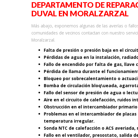
DEPARTAMENTO DE REPARAC
DUVAL EN MORALZARZAL
Más abajo, exponemos algunas de las averías o fallos
comunidades de vecinos contactan con nuestro servici
Moralzarzal.
Falta de presión o presión baja en el circui
Pérdidas de agua en la instalación, radiad
Fallo de encendido por falta de gas, llave 
Pérdida de llama durante el funcionamient
Bloqueo por sobrecalentamiento o actuaci
Bomba de circulación bloq\ueada, agarrot
Fallo del sensor de presión de agua o lectu
Aire en el circuito de calefacción, ruidos i
Obstrucción en el intercambiador primario
Problemas en el intercambiador de placas 
temperatura irregular.
Sonda NTC de calefacción o ACS averiada, 
Fallo en el ventilador, presostato, salida