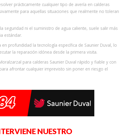
olver prácticamente cualquier tipo de avería en calderas
sivamente para aquellas situaciones que realmente no toleran
 seguridad ni el suministro de agua caliente, suele salir más
ia estándar.
en profundidad la tecnología específica de Saunier Duval, lo
cutar la reparación idónea desde la primera visita.
Moralzarzal para calderas Saunier Duval rápido y fiable y con
ara afrontar cualquier imprevisto sin poner en riesgo el
NTERVIENE NUESTRO