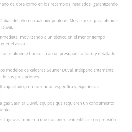
a mano de obra como en los recambios instalados, garantizando
5 días del año en cualquier punto de Moralzarzal, para atender
 Duval.
 inmediata, movilizando a un técnico en el menor tiempo
ener el aviso.
l son realmente baratos, con un presupuesto claro y detallado
os los modelos de calderas Saunier Duval, independientemente
ido sus prestaciones.
% capacitado, con formación específica y experiencia
l.
a gas Saunier Duval, equipos que requieren un conocimiento
iento.
e diagnosis moderna que nos permite identificar con precisión