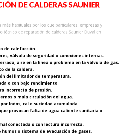
IÓN DE CALDERAS SAUNIER
 más habituales por los que particulares, empresas y
o técnico de reparación de calderas Saunier Duval en
to de calefacción.
ores, válvula de seguridad o conexiones internas.
cerrada, aire en la línea o problema en la válvula de gas.
o de la caldera.
ón del limitador de temperatura.
ada o con bajo rendimiento.
ra incorrecta de presión.
nternos o mala circulación del agua.
 por lodos, cal o suciedad acumulada.
que provocan falta de agua caliente sanitaria o
mal conectada o con lectura incorrecta.
 de humos o sistema de evacuación de gases.