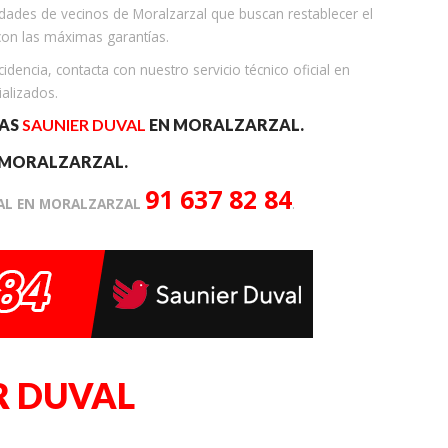
dades de vecinos de Moralzarzal que buscan restablecer el
con las máximas garantías.
dencia, contacta con nuestro servicio técnico oficial en
ializados.
RAS
SAUNIER DUVAL
EN MORALZARZAL.
 MORALZARZAL.
91 637 82 84
VAL EN MORALZARZAL
.
R DUVAL