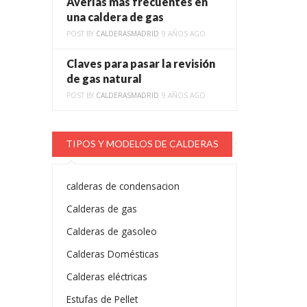
Averías más frecuentes en
una caldera de gas
POST BY
CALDERASMADRID
9 AÑOS AGO
Claves para pasar la revisión
de gas natural
POST BY
CALDERASMADRID
9 AÑOS AGO
TIPOS Y MODELOS DE CALDERAS
calderas de condensacion
Calderas de gas
Calderas de gasoleo
Calderas Domésticas
Calderas eléctricas
Estufas de Pellet