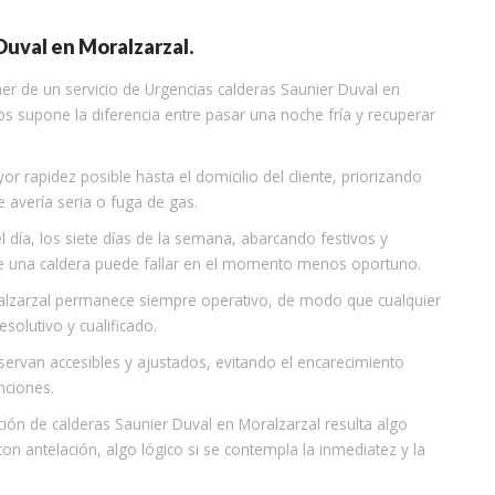
Duval en Moralzarzal.
ner de un servicio de Urgencias calderas Saunier Duval en
s supone la diferencia entre pasar una noche fría y recuperar
 rapidez posible hasta el domicilio del cliente, priorizando
e avería seria o fuga de gas.
l día, los siete días de la semana, abarcando festivos y
e una caldera puede fallar en el momento menos oportuno.
ralzarzal permanece siempre operativo, de modo que cualquier
olutivo y cualificado.
eservan accesibles y ajustados, evitando el encarecimiento
nciones.
ción de calderas Saunier Duval en Moralzarzal resulta algo
on antelación, algo lógico si se contempla la inmediatez y la