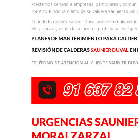
Prestamos servicio a empresas, particulares y comuni
correcto funcionamiento de su caldera Saunier Duval 
Cuando tu caldera Saunier Duval presenta cualquier inci
Moralzarzal y confía la solución a profesionales espec
PLANES DE MANTENIMIENTO PARA CALDE
REVISIÓN DE CALDERAS
SAUNIER DUVAL
EN
TELÉFONO DE ATENCIÓN AL CLIENTE SAUNIER DU
URGENCIAS SAUNIE
MORALZARZAL.