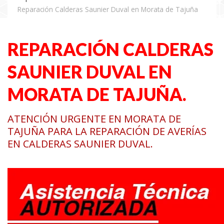
Reparación Calderas Saunier Duval en Morata de Tajuña
REPARACIÓN CALDERAS
SAUNIER DUVAL EN
MORATA DE TAJUÑA.
ATENCIÓN URGENTE EN MORATA DE
TAJUÑA PARA LA REPARACIÓN DE AVERÍAS
EN CALDERAS SAUNIER DUVAL.