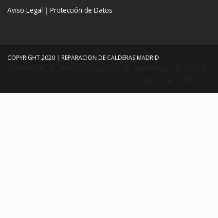
Aviso Legal
|
Protección de Datos
COPYRIGHT 2020 | REPARACION DE CALDERAS MADRID
REPARACIÓN
VENTA E INSTALACIÓN
AEROTERMIA
GAS
BLOG
CONTACTO