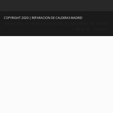
COPYRIGHT 2020 | REPARACION DE CALDERAS MADRID
REPARACIÓN
VENTA E INSTALACIÓN
AEROTERMIA
GAS
BLOG
CONTACTO