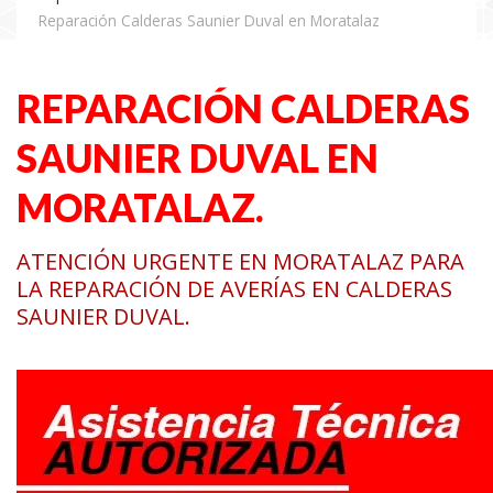
Reparación Calderas Saunier Duval en Moratalaz
REPARACIÓN CALDERAS
SAUNIER DUVAL EN
MORATALAZ.
ATENCIÓN URGENTE EN MORATALAZ PARA
LA REPARACIÓN DE AVERÍAS EN CALDERAS
SAUNIER DUVAL.