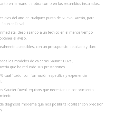
, tanto en la mano de obra como en los recambios instalados,
65 días del año en cualquier punto de Nuevo Baztán, para
 Saunier Duval.
 inmediata, desplazando a un técnico en el menor tiempo
obtener el aviso.
realmente asequibles, con un presupuesto detallado y claro
 todos los modelos de calderas Saunier Duval,
vería que ha reducido sus prestaciones.
% cualificado, con formación específica y experiencia
l.
as Saunier Duval, equipos que necesitan un conocimiento
amiento.
de diagnosis moderna que nos posibilita localizar con precisión
n.