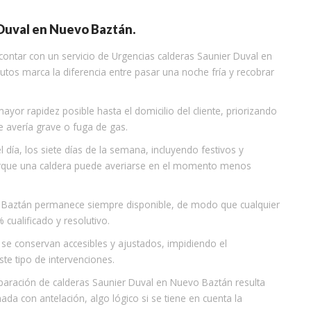
Duval en Nuevo Baztán.
contar con un servicio de Urgencias calderas Saunier Duval en
os marca la diferencia entre pasar una noche fría y recobrar
or rapidez posible hasta el domicilio del cliente, priorizando
e avería grave o fuga de gas.
l día, los siete días de la semana, incluyendo festivos y
rque una caldera puede averiarse en el momento menos
vo Baztán permanece siempre disponible, de modo que cualquier
cualificado y resolutivo.
s se conservan accesibles y ajustados, impidiendo el
te tipo de intervenciones.
eparación de calderas Saunier Duval en Nuevo Baztán resulta
da con antelación, algo lógico si se tiene en cuenta la