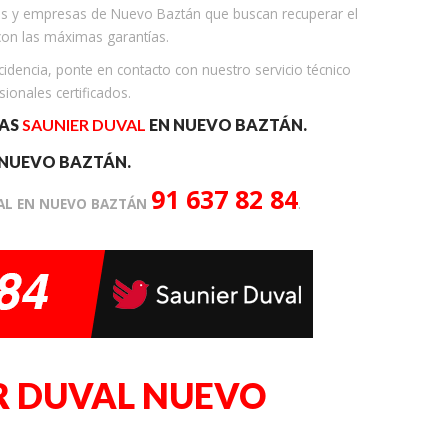
os y empresas de Nuevo Baztán que buscan recuperar el
con las máximas garantías.
idencia, ponte en contacto con nuestro servicio técnico
ionales certificados.
RAS
SAUNIER DUVAL
EN NUEVO BAZTÁN.
 NUEVO BAZTÁN.
91 637 82 84
VAL EN NUEVO BAZTÁN
.
R DUVAL NUEVO