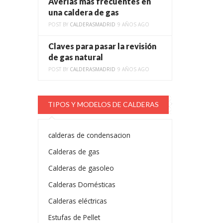
Averías más frecuentes en
una caldera de gas
POST BY
CALDERASMADRID
9 AÑOS AGO
Claves para pasar la revisión
de gas natural
POST BY
CALDERASMADRID
9 AÑOS AGO
TIPOS Y MODELOS DE CALDERAS
calderas de condensacion
Calderas de gas
Calderas de gasoleo
Calderas Domésticas
Calderas eléctricas
Estufas de Pellet