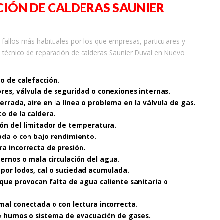
IÓN DE CALDERAS SAUNIER
allos más habituales por los que empresas, particulares y
 técnico de reparación de calderas Saunier Duval en Nuevo
to de calefacción.
ores, válvula de seguridad o conexiones internas.
cerrada, aire en la línea o problema en la válvula de gas.
o de la caldera.
ón del limitador de temperatura.
ada o con bajo rendimiento.
ra incorrecta de presión.
nternos o mala circulación del agua.
 por lodos, cal o suciedad acumulada.
que provocan falta de agua caliente sanitaria o
mal conectada o con lectura incorrecta.
 de humos o sistema de evacuación de gases.