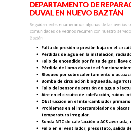
DEPARTAMENTO DE REPARAC
DUVAL EN NUEVO BAZTÁN
Seguidamente, enumeramos algunas de las averías o f
comunidades de vecinos recurren con nuestro servicio
Baztán.
Falta de presión o presión baja en el circui
Pérdidas de agua en la instalación, radiad
Fallo de encendido por falta de gas, llave 
Pérdida de llama durante el funcionamient
Bloqueo por sobrecalentamiento o actuaci
Bomba de circulación bloq\ueada, agarrot
Fallo del sensor de presión de agua o lectu
Aire en el circuito de calefacción, ruidos i
Obstrucción en el intercambiador primario
Problemas en el intercambiador de placas 
temperatura irregular.
Sonda NTC de calefacción o ACS averiada, 
Fallo en el ventilador, presostato, salida