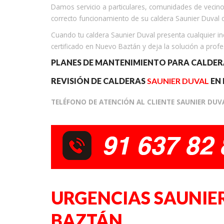
Damos servicio a particulares, comunidades de vecin
correcto funcionamiento de su caldera Saunier Duval 
Cuando tu caldera Saunier Duval presenta cualquier inc
certificado en Nuevo Baztán y deja la solución a profes
PLANES DE MANTENIMIENTO PARA CALDE
REVISIÓN DE CALDERAS
SAUNIER DUVAL
EN
TELÉFONO DE ATENCIÓN AL CLIENTE SAUNIER DU
URGENCIAS SAUNIE
BAZTÁN.