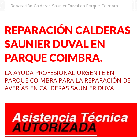
Reparación Calderas Saunier Duval en Parque Coimbra
REPARACIÓN CALDERAS
SAUNIER DUVAL EN
PARQUE COIMBRA.
LA AYUDA PROFESIONAL URGENTE EN
PARQUE COIMBRA PARA LA REPARACIÓN DE
AVERÍAS EN CALDERAS SAUNIER DUVAL.