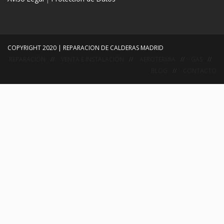
COPYRIGHT 2020 | REPARACION DE CALDERAS MADRID
REPARACIÓN
VENTA E INSTALACIÓN
AEROTERMIA
GAS
BLOG
CONTACTO