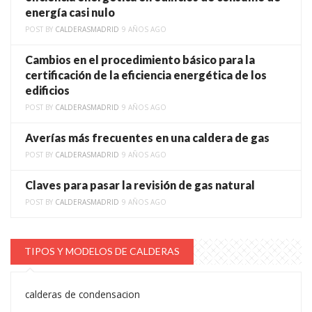
energía casi nulo
POST BY
CALDERASMADRID
9 AÑOS AGO
Cambios en el procedimiento básico para la
certificación de la eficiencia energética de los
edificios
POST BY
CALDERASMADRID
9 AÑOS AGO
Averías más frecuentes en una caldera de gas
POST BY
CALDERASMADRID
9 AÑOS AGO
Claves para pasar la revisión de gas natural
POST BY
CALDERASMADRID
9 AÑOS AGO
TIPOS Y MODELOS DE CALDERAS
calderas de condensacion