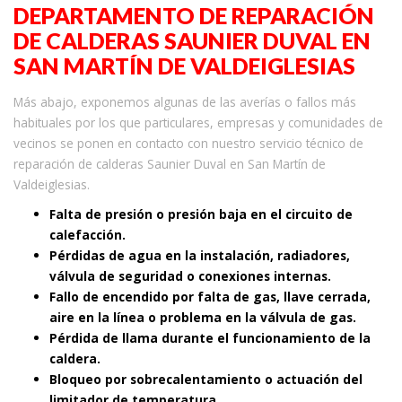
DEPARTAMENTO DE REPARACIÓN
DE CALDERAS SAUNIER DUVAL EN
SAN MARTÍN DE VALDEIGLESIAS
Más abajo, exponemos algunas de las averías o fallos más
habituales por los que particulares, empresas y comunidades de
vecinos se ponen en contacto con nuestro servicio técnico de
reparación de calderas Saunier Duval en San Martín de
Valdeiglesias.
Falta de presión o presión baja en el circuito de
calefacción.
Pérdidas de agua en la instalación, radiadores,
válvula de seguridad o conexiones internas.
Fallo de encendido por falta de gas, llave cerrada,
aire en la línea o problema en la válvula de gas.
Pérdida de llama durante el funcionamiento de la
caldera.
Bloqueo por sobrecalentamiento o actuación del
limitador de temperatura.