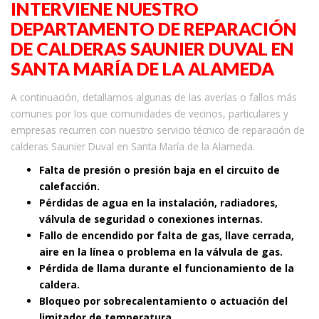
INTERVIENE NUESTRO
DEPARTAMENTO DE REPARACIÓN
DE CALDERAS SAUNIER DUVAL EN
SANTA MARÍA DE LA ALAMEDA
A continuación, detallamos algunas de las averías o fallos más
comunes por los que comunidades de vecinos, particulares y
empresas recurren con nuestro servicio técnico de reparación de
calderas Saunier Duval en Santa María de la Alameda.
Falta de presión o presión baja en el circuito de
calefacción.
Pérdidas de agua en la instalación, radiadores,
válvula de seguridad o conexiones internas.
Fallo de encendido por falta de gas, llave cerrada,
aire en la línea o problema en la válvula de gas.
Pérdida de llama durante el funcionamiento de la
caldera.
Bloqueo por sobrecalentamiento o actuación del
limitador de temperatura.