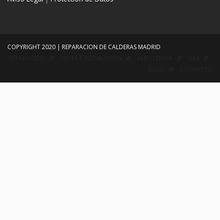
COPYRIGHT 2020 | REPARACION DE CALDERAS MADRID
REPARACIÓN
VENTA E INSTALACIÓN
AEROTERMIA
GAS
BLOG
CONTACTO