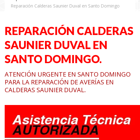
Reparación Calderas Saunier Duval en Santo Domingo
REPARACIÓN CALDERAS
SAUNIER DUVAL EN
SANTO DOMINGO.
ATENCIÓN URGENTE EN SANTO DOMINGO
PARA LA REPARACIÓN DE AVERÍAS EN
CALDERAS SAUNIER DUVAL.