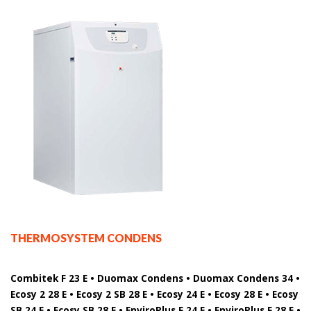
THERMOSYSTEM CONDENS
Combitek F 23 E • Duomax Condens • Duomax Condens 34 •
Ecosy 2 28 E • Ecosy 2 SB 28 E • Ecosy 24 E • Ecosy 28 E • Ecosy
SB 24 E • Ecosy SB 28 E • EnviroPlus F 24 E • EnviroPlus F 28 E •