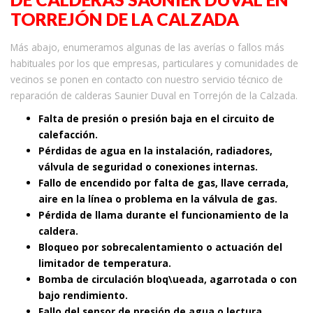
TORREJÓN DE LA CALZADA
Más abajo, enumeramos algunas de las averías o fallos más
habituales por los que empresas, particulares y comunidades de
vecinos se ponen en contacto con nuestro servicio técnico de
reparación de calderas Saunier Duval en Torrejón de la Calzada.
Falta de presión o presión baja en el circuito de
calefacción.
Pérdidas de agua en la instalación, radiadores,
válvula de seguridad o conexiones internas.
Fallo de encendido por falta de gas, llave cerrada,
aire en la línea o problema en la válvula de gas.
Pérdida de llama durante el funcionamiento de la
caldera.
Bloqueo por sobrecalentamiento o actuación del
limitador de temperatura.
Bomba de circulación bloq\ueada, agarrotada o con
bajo rendimiento.
Fallo del sensor de presión de agua o lectura