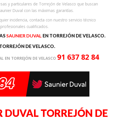
as y particulares de Torrejón de Velasco que buscan
Saunier Duval con las máximas garantías.
uier incidencia, contacta con nuestro servicio técnico
 profesionales cualificados.
RAS
SAUNIER DUVAL
EN TORREJÓN DE VELASCO.
TORREJÓN DE VELASCO.
91 637 82 84
AL EN TORREJÓN DE VELASCO
.
R DUVAL TORREJÓN DE