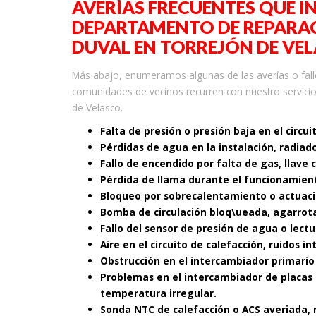
AVERÍAS FRECUENTES QUE I
DEPARTAMENTO DE REPARAC
DUVAL EN TORREJÓN DE VE
Más abajo, enumeramos algunas de las averías o fall
comunidades de vecinos recurren con nuestro servicio
de Velasco.
Falta de presión o presión baja en el circui
Pérdidas de agua en la instalación, radiad
Fallo de encendido por falta de gas, llave 
Pérdida de llama durante el funcionamient
Bloqueo por sobrecalentamiento o actuaci
Bomba de circulación bloq\ueada, agarrot
Fallo del sensor de presión de agua o lectu
Aire en el circuito de calefacción, ruidos i
Obstrucción en el intercambiador primario
Problemas en el intercambiador de placas 
temperatura irregular.
Sonda NTC de calefacción o ACS averiada, 