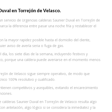
Duval en Torrejón de Velasco.
 un servicio de Urgencias calderas Saunier Duval en Torrejón de
ca la diferencia entre pasar una noche fría y restablecer el
 la mayor rapidez posible hasta el domicilio del cliente,
uier aviso de avería seria o fuga de gas.
l día, los siete días de la semana, incluyendo festivos y
sco, porque una caldera puede averiarse en el momento menos
orrejón de Velasco sigue siempre operativo, de modo que
nico 100% resolutivo y cualificado.
antienen competitivos y asequibles, evitando el encarecimiento
nciones.
 de calderas Saunier Duval en Torrejón de Velasco resulta algo
n antelación, algo lógico si se considera la inmediatez y la