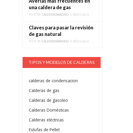
Averías más frecuentes en
una caldera de gas
POST BY
CALDERASMADRID
9 AÑOS AGO
Claves para pasar la revisión
de gas natural
POST BY
CALDERASMADRID
9 AÑOS AGO
TIPOS Y MODELOS DE CALDERAS
calderas de condensacion
Calderas de gas
Calderas de gasoleo
Calderas Domésticas
Calderas eléctricas
Estufas de Pellet