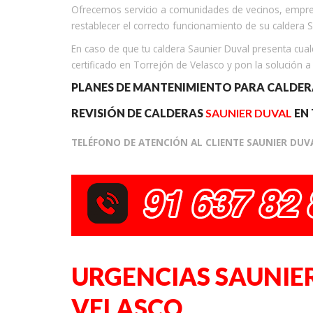
Ofrecemos servicio a comunidades de vecinos, empres
restablecer el correcto funcionamiento de su caldera 
En caso de que tu caldera Saunier Duval presenta cualq
certificado en Torrejón de Velasco y pon la solución a
PLANES DE MANTENIMIENTO PARA CALDE
REVISIÓN DE CALDERAS
SAUNIER DUVAL
EN 
TELÉFONO DE ATENCIÓN AL CLIENTE SAUNIER DUV
URGENCIAS SAUNIE
VELASCO.