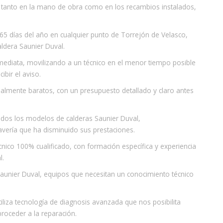
, tanto en la mano de obra como en los recambios instalados,
65 días del año en cualquier punto de Torrejón de Velasco,
ldera Saunier Duval.
nmediata, movilizando a un técnico en el menor tiempo posible
ibir el aviso.
realmente baratos, con un presupuesto detallado y claro antes
todos los modelos de calderas Saunier Duval,
vería que ha disminuido sus prestaciones.
cnico 100% cualificado, con formación específica y experiencia
l.
unier Duval, equipos que necesitan un conocimiento técnico
iliza tecnología de diagnosis avanzada que nos posibilita
proceder a la reparación.