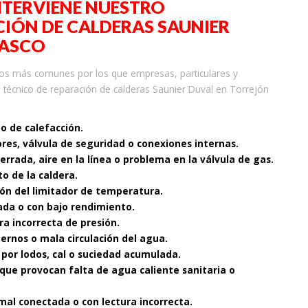
NTERVIENE NUESTRO
IÓN DE CALDERAS SAUNIER
LASCO
os más comunes por los que empresas, particulares y
 técnico de reparación de calderas Saunier Duval en Torrejón
to de calefacción.
ores, válvula de seguridad o conexiones internas.
cerrada, aire en la línea o problema en la válvula de gas.
o de la caldera.
ón del limitador de temperatura.
ada o con bajo rendimiento.
ra incorrecta de presión.
nternos o mala circulación del agua.
 por lodos, cal o suciedad acumulada.
que provocan falta de agua caliente sanitaria o
mal conectada o con lectura incorrecta.