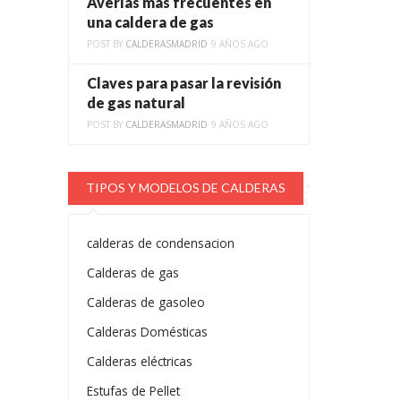
Averías más frecuentes en
una caldera de gas
POST BY
CALDERASMADRID
9 AÑOS AGO
Claves para pasar la revisión
de gas natural
POST BY
CALDERASMADRID
9 AÑOS AGO
TIPOS Y MODELOS DE CALDERAS
calderas de condensacion
Calderas de gas
Calderas de gasoleo
Calderas Domésticas
Calderas eléctricas
Estufas de Pellet