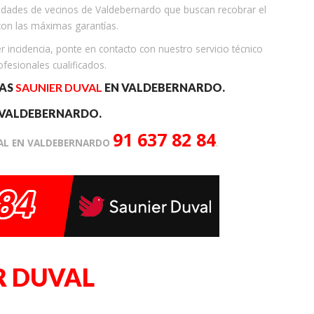
idades de vecinos de Valdebernardo que buscan recobrar el
con las máximas garantías.
r incidencia, ponte en contacto con nuestro servicio técnico
fesionales cualificados.
RAS
SAUNIER DUVAL
EN VALDEBERNARDO.
 VALDEBERNARDO.
91 637 82 84
VAL EN VALDEBERNARDO
.
R DUVAL