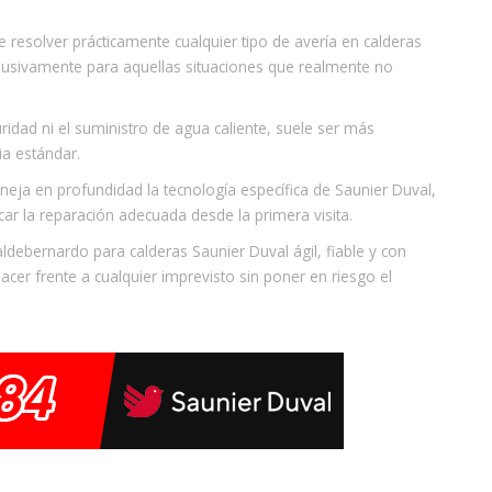
resolver prácticamente cualquier tipo de avería en calderas
usivamente para aquellas situaciones que realmente no
ridad ni el suministro de agua caliente, suele ser más
ia estándar.
eja en profundidad la tecnología específica de Saunier Duval,
car la reparación adecuada desde la primera visita.
aldebernardo para calderas Saunier Duval ágil, fiable y con
acer frente a cualquier imprevisto sin poner en riesgo el