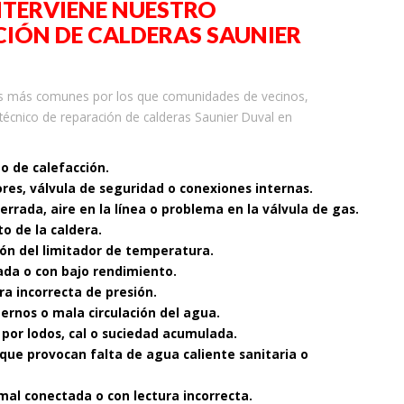
NTERVIENE NUESTRO
IÓN DE CALDERAS SAUNIER
os más comunes por los que comunidades de vecinos,
 técnico de reparación de calderas Saunier Duval en
to de calefacción.
ores, válvula de seguridad o conexiones internas.
cerrada, aire en la línea o problema en la válvula de gas.
o de la caldera.
ón del limitador de temperatura.
ada o con bajo rendimiento.
ra incorrecta de presión.
nternos o mala circulación del agua.
 por lodos, cal o suciedad acumulada.
que provocan falta de agua caliente sanitaria o
mal conectada o con lectura incorrecta.