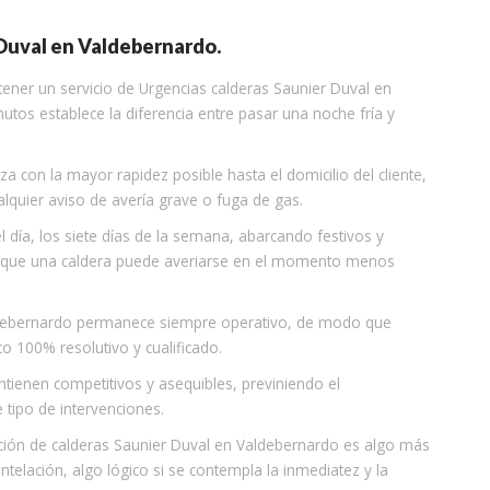
Duval en Valdebernardo.
ener un servicio de Urgencias calderas Saunier Duval en
tos establece la diferencia entre pasar una noche fría y
a con la mayor rapidez posible hasta el domicilio del cliente,
lquier aviso de avería grave o fuga de gas.
l día, los siete días de la semana, abarcando festivos y
rque una caldera puede averiarse en el momento menos
aldebernardo permanece siempre operativo, de modo que
o 100% resolutivo y cualificado.
ntienen competitivos y asequibles, previniendo el
tipo de intervenciones.
ración de calderas Saunier Duval en Valdebernardo es algo más
telación, algo lógico si se contempla la inmediatez y la