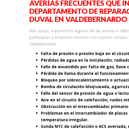
AVERÍAS FRECUENTES QUE I
DEPARTAMENTO DE REPARAC
DUVAL EN VALDEBERNARDO
Más abajo, exponemos algunas de las averías o fall
particulares y empresas recurren con nuestro servicio
Valdebernardo.
Falta de presión o presión baja en el circui
Pérdidas de agua en la instalación, radiad
Fallo de encendido por falta de gas, llave 
Pérdida de llama durante el funcionamient
Bloqueo por sobrecalentamiento o actuaci
Bomba de circulación bloq\ueada, agarrot
Fallo del sensor de presión de agua o lectu
Aire en el circuito de calefacción, ruidos i
Obstrucción en el intercambiador primario
Problemas en el intercambiador de placas 
temperatura irregular.
Sonda NTC de calefacción o ACS averiada, 