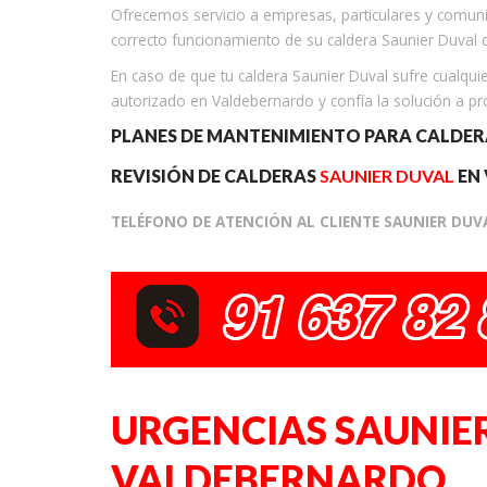
Ofrecemos servicio a empresas, particulares y comun
correcto funcionamiento de su caldera Saunier Duval 
En caso de que tu caldera Saunier Duval sufre cualquie
autorizado en Valdebernardo y confía la solución a pro
PLANES DE MANTENIMIENTO PARA CALDE
REVISIÓN DE CALDERAS
SAUNIER DUVAL
EN
TELÉFONO DE ATENCIÓN AL CLIENTE SAUNIER DU
URGENCIAS SAUNIE
VALDEBERNARDO.