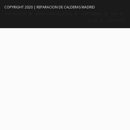
COPYRIGHT 2020 | REPARACION DE CALDERAS MADRID
REPARACIÓN
VENTA E INSTALACIÓN
AEROTERMIA
GAS
BLOG
CONTACTO