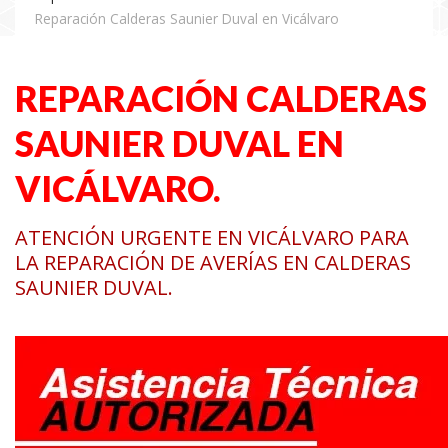
Reparación Calderas Saunier Duval en Vicálvaro
REPARACIÓN CALDERAS
SAUNIER DUVAL EN
VICÁLVARO.
ATENCIÓN URGENTE EN VICÁLVARO PARA
LA REPARACIÓN DE AVERÍAS EN CALDERAS
SAUNIER DUVAL.