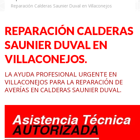
Reparación Calderas Saunier Duval en Villaconejos
REPARACIÓN CALDERAS
SAUNIER DUVAL EN
VILLACONEJOS.
LA AYUDA PROFESIONAL URGENTE EN
VILLACONEJOS PARA LA REPARACIÓN DE
AVERÍAS EN CALDERAS SAUNIER DUVAL.