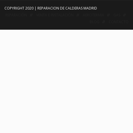
COPYRIGHT 2020 | REPARACION DE CALDERAS MADRID
REPARACIÓN
VENTA E INSTALACIÓN
AEROTERMIA
GAS
BLOG
CONTACTO