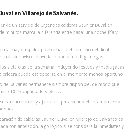
uval en Villarejo de Salvanés.
ner de un servicio de Urgencias calderas Saunier Duval en
de minutos marca la diferencia entre pasar una noche fría y
n la mayor rapidez posible hasta el domicilio del cliente,
e cualquier aviso de avería importante o fuga de gas.
a, los siete días de la semana, incluyendo festivos y madrugadas
una caldera puede estropearse en el momento menos oportuno.
arejo de Salvanés permanece siempre disponible, de modo que
cnico 100% capacitado y eficaz.
nservan accesibles y ajustados, previniendo el encarecimiento
nciones.
paración de calderas Saunier Duval en Villarejo de Salvanés es
ada con antelación, algo lógico si se considera la inmediatez y