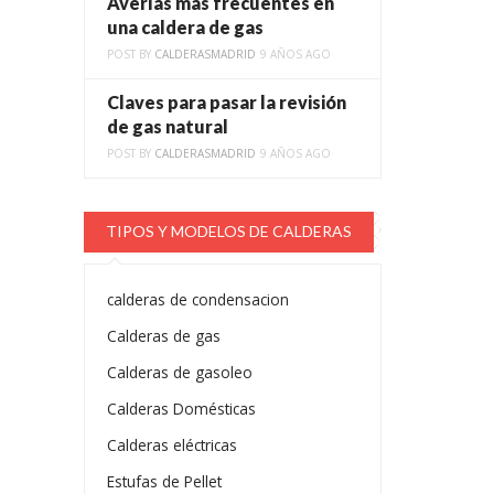
Averías más frecuentes en
una caldera de gas
POST BY
CALDERASMADRID
9 AÑOS AGO
Claves para pasar la revisión
de gas natural
POST BY
CALDERASMADRID
9 AÑOS AGO
TIPOS Y MODELOS DE CALDERAS
calderas de condensacion
Calderas de gas
Calderas de gasoleo
Calderas Domésticas
Calderas eléctricas
Estufas de Pellet