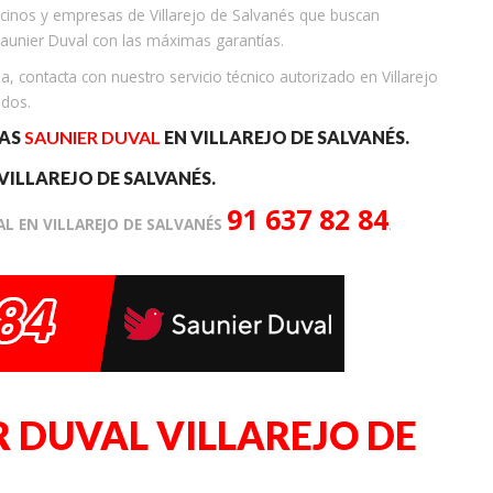
cinos y empresas de Villarejo de Salvanés que buscan
Saunier Duval con las máximas garantías.
ia, contacta con nuestro servicio técnico autorizado en Villarejo
ados.
RAS
SAUNIER DUVAL
EN VILLAREJO DE SALVANÉS.
VILLAREJO DE SALVANÉS.
91 637 82 84
AL EN VILLAREJO DE SALVANÉS
.
 DUVAL VILLAREJO DE