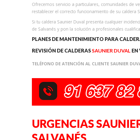
Ofrecemos servicio a particulares, comunidades de ve
restablecer el correcto funcionamiento de su caldera 
Si tu caldera Saunier Duval presenta cualquier incidenc
de Salvanés y pon la solución a profesionales cualific
PLANES DE MANTENIMIENTO PARA CALDE
REVISIÓN DE CALDERAS
SAUNIER DUVAL
EN 
TELÉFONO DE ATENCIÓN AL CLIENTE SAUNIER DUV
URGENCIAS SAUNIER
SALVANÉS.