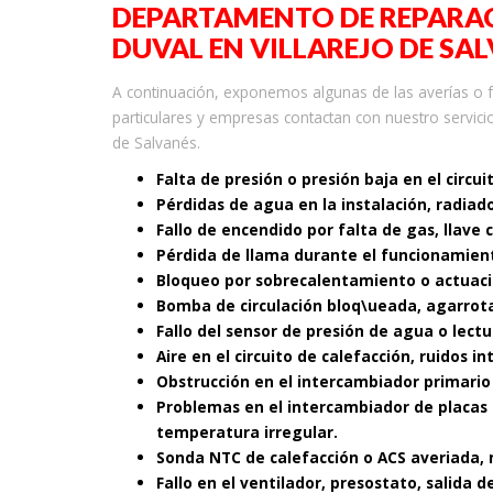
DEPARTAMENTO DE REPARAC
DUVAL EN VILLAREJO DE SA
A continuación, exponemos algunas de las averías o
particulares y empresas contactan con nuestro servicio
de Salvanés.
Falta de presión o presión baja en el circui
Pérdidas de agua en la instalación, radiad
Fallo de encendido por falta de gas, llave 
Pérdida de llama durante el funcionamient
Bloqueo por sobrecalentamiento o actuaci
Bomba de circulación bloq\ueada, agarrot
Fallo del sensor de presión de agua o lectu
Aire en el circuito de calefacción, ruidos i
Obstrucción en el intercambiador primario
Problemas en el intercambiador de placas 
temperatura irregular.
Sonda NTC de calefacción o ACS averiada, 
Fallo en el ventilador, presostato, salida