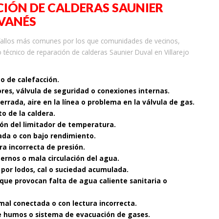
IÓN DE CALDERAS SAUNIER
LVANÉS
 fallos más comunes por los que comunidades de vecinos,
 técnico de reparación de calderas Saunier Duval en Villarejo
to de calefacción.
ores, válvula de seguridad o conexiones internas.
cerrada, aire en la línea o problema en la válvula de gas.
o de la caldera.
ón del limitador de temperatura.
ada o con bajo rendimiento.
ra incorrecta de presión.
nternos o mala circulación del agua.
 por lodos, cal o suciedad acumulada.
que provocan falta de agua caliente sanitaria o
mal conectada o con lectura incorrecta.
 de humos o sistema de evacuación de gases.