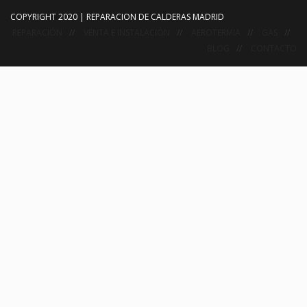
COPYRIGHT 2020 | REPARACION DE CALDERAS MADRID
REPARACIÓN
VENTA E INSTALACIÓN
AEROTERMIA
GAS
BLOG
CONTACTO