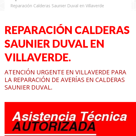
Reparación Calderas Saunier Duval en Villaverde
REPARACIÓN CALDERAS
SAUNIER DUVAL EN
VILLAVERDE.
ATENCIÓN URGENTE EN VILLAVERDE PARA
LA REPARACIÓN DE AVERÍAS EN CALDERAS
SAUNIER DUVAL.