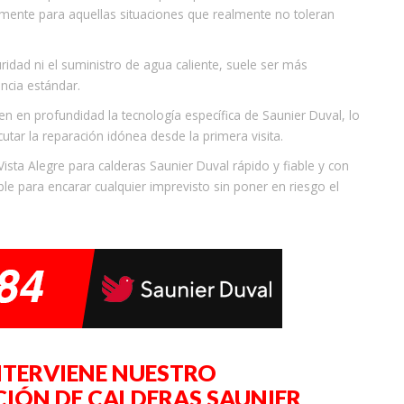
mente para aquellas situaciones que realmente no toleran
ridad ni el suministro de agua caliente, suele ser más
encia estándar.
en en profundidad la tecnología específica de Saunier Duval, lo
cutar la reparación idónea desde la primera visita.
Vista Alegre para calderas Saunier Duval rápido y fiable y con
le para encarar cualquier imprevisto sin poner en riesgo el
NTERVIENE NUESTRO
IÓN DE CALDERAS SAUNIER