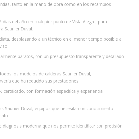
ntías, tanto en la mano de obra como en los recambios
 días del año en cualquier punto de Vista Alegre, para
ra Saunier Duval.
diata, desplazando a un técnico en el menor tiempo posible a
viso.
realmente baratos, con un presupuesto transparente y detallado
r todos los modelos de calderas Saunier Duval,
vería que ha reducido sus prestaciones.
 certificado, con formación específica y experiencia
l.
as Saunier Duval, equipos que necesitan un conocimiento
ento.
de diagnosis moderna que nos permite identificar con precisión