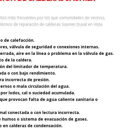
allos más frecuentes por los que comunidades de vecinos,
técnico de reparación de calderas Saunier Duval en Vista
to de calefacción.
ores, válvula de seguridad o conexiones internas.
cerrada, aire en la línea o problema en la válvula de gas.
o de la caldera.
ón del limitador de temperatura.
ada o con bajo rendimiento.
ra incorrecta de presión.
nternos o mala circulación del agua.
 por lodos, cal o suciedad acumulada.
que provocan falta de agua caliente sanitaria o
mal conectada o con lectura incorrecta.
 de humos o sistema de evacuación de gases.
o en calderas de condensación.