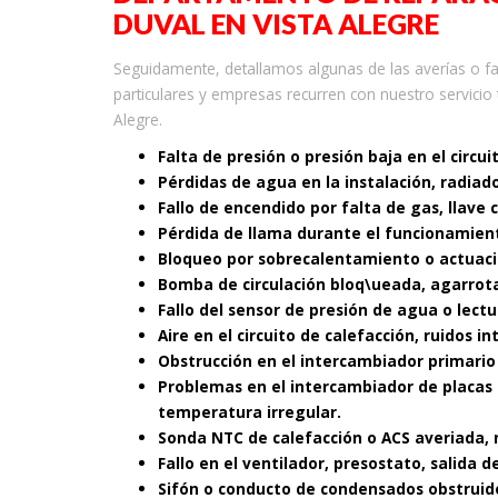
DUVAL EN VISTA ALEGRE
Seguidamente, detallamos algunas de las averías o f
particulares y empresas recurren con nuestro servicio 
Alegre.
Falta de presión o presión baja en el circui
Pérdidas de agua en la instalación, radiad
Fallo de encendido por falta de gas, llave 
Pérdida de llama durante el funcionamient
Bloqueo por sobrecalentamiento o actuaci
Bomba de circulación bloq\ueada, agarrot
Fallo del sensor de presión de agua o lectu
Aire en el circuito de calefacción, ruidos i
Obstrucción en el intercambiador primario
Problemas en el intercambiador de placas 
temperatura irregular.
Sonda NTC de calefacción o ACS averiada, 
Fallo en el ventilador, presostato, salida
Sifón o conducto de condensados obstruid