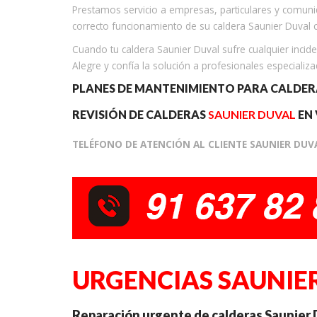
Prestamos servicio a empresas, particulares y comuni
correcto funcionamiento de su caldera Saunier Duval 
Cuando tu caldera Saunier Duval sufre cualquier inciden
Alegre y confía la solución a profesionales especializa
PLANES DE MANTENIMIENTO PARA CALDE
REVISIÓN DE CALDERAS
SAUNIER DUVAL
EN 
TELÉFONO DE ATENCIÓN AL CLIENTE SAUNIER DUV
URGENCIAS SAUNIER
Reparación urgente de calderas Saunier D