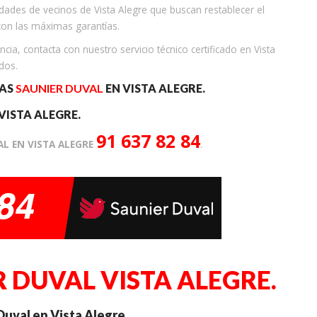
dades de vecinos de Vista Alegre que buscan restablecer el
con las máximas garantías.
cia, contacta con nuestro servicio técnico certificado en Vista
dos.
RAS
SAUNIER DUVAL
EN VISTA ALEGRE.
VISTA ALEGRE.
91 637 82 84
AL EN VISTA ALEGRE
.
 DUVAL VISTA ALEGRE.
uval en Vista Alegre.