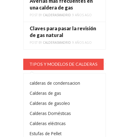
Averías más frecuentes en
una caldera de gas
POST BY
CALDERASMADRID
9 AÑOS AGO
Claves para pasar la revisión
de gas natural
POST BY
CALDERASMADRID
9 AÑOS AGO
TIPOS Y MODELOS DE CALDERAS
calderas de condensacion
Calderas de gas
Calderas de gasoleo
Calderas Domésticas
Calderas eléctricas
Estufas de Pellet