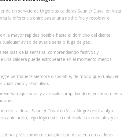
er de un servicio de Urgencias calderas Saunier Duval en Vista
a la diferencia entre pasar una noche fría y recobrar el
con la mayor rapidez posible hasta el domicilio del cliente,
 cualquier aviso de avería seria o fuga de gas.
s siete días de la semana, comprendiendo festivos y
que una caldera puede estropearse en el momento menos
a Alegre permanece siempre disponible, de modo que cualquier
cualificado y resolutivo.
 preservan ajustados y accesibles, impidiendo el encarecimiento
nciones.
ción de calderas Saunier Duval en Vista Alegre resulta algo
on antelación, algo lógico si se contempla la inmediatez y la
stionar prácticamente cualquier tipo de avería en calderas