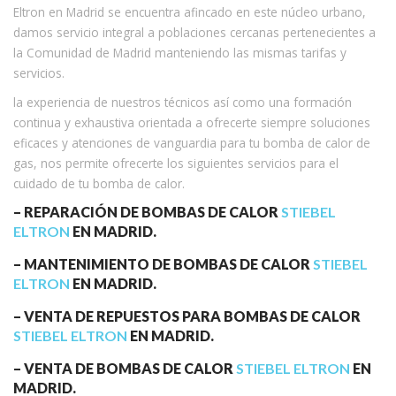
Eltron en Madrid se encuentra afincado en este núcleo urbano,
damos servicio integral a poblaciones cercanas pertenecientes a
la Comunidad de Madrid manteniendo las mismas tarifas y
servicios.
la experiencia de nuestros técnicos así como una formación
continua y exhaustiva orientada a ofrecerte siempre soluciones
eficaces y atenciones de vanguardia para tu bomba de calor de
gas, nos permite ofrecerte los siguientes servicios para el
cuidado de tu bomba de calor.
– REPARACIÓN DE BOMBAS DE CALOR
STIEBEL
ELTRON
EN MADRID.
– MANTENIMIENTO DE BOMBAS DE CALOR
STIEBEL
ELTRON
EN MADRID.
– VENTA DE REPUESTOS PARA BOMBAS DE CALOR
STIEBEL ELTRON
EN MADRID.
– VENTA DE BOMBAS DE CALOR
STIEBEL ELTRON
EN
MADRID.