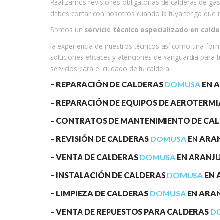
Realizamos revisiones obligatorias de calderas de gas
debes contar con nosotros cuando la tuya tenga que re
Somos un
servicio técnico especializado en cal
la experiencia de nuestros técnicos así como una for
soluciones eficaces y atenciones de vanguardia para tu
servicios para el cuidado de tu caldera.
– REPARACIÓN DE CALDERAS
DOMUSA
EN A
– REPARACIÓN DE EQUIPOS DE AEROTERM
– CONTRATOS DE MANTENIMIENTO DE CA
– REVISIÓN DE CALDERAS
DOMUSA
EN ARAN
– VENTA DE CALDERAS
DOMUSA
EN ARANJU
– INSTALACIÓN DE CALDERAS
DOMUSA
EN 
– LIMPIEZA DE CALDERAS
DOMUSA
EN ARAN
– VENTA DE REPUESTOS PARA CALDERAS
D