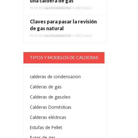
una caldera de gas
POST BY
CALDERASMADRID
9 AÑOS AGO
Claves para pasar la revisión
de gas natural
POST BY
CALDERASMADRID
9 AÑOS AGO
TIPOS Y MODELOS DE CALDERAS
calderas de condensacion
Calderas de gas
Calderas de gasoleo
Calderas Domésticas
Calderas eléctricas
Estufas de Pellet
fugas de gas