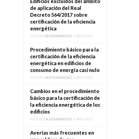
Edificios excluidos del ámbito
de aplicación del Real
Decreto 564/2017 sobre
certificación de la eficiencia
energética
POST BY
CALDERASMADRID
9 AÑOS AGO
Procedimiento básico para la
certificación de la eficiencia
energética en edificios de
consumo de energía casi nulo
POST BY
CALDERASMADRID
9 AÑOS AGO
Cambios en el procedimiento
básico para la certificación de
la eficiencia energética de los
edificios
POST BY
CALDERASMADRID
9 AÑOS AGO
Averías más frecuentes en