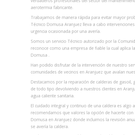
verdaderos profesionales del sector del mantenimiento
aerotermia fabricante.
Trabajamos de manera rápida para evitar mayor proble
Técnico Domusa Aranjuez lleva a cabo intervenciones
urgencia ocasionada por una avería.
Somos un servicio Técnico autorizado por la Comunidad
reconoce como una empresa de fiable la cual aplica l
Domusa .
Han podido disfrutar de la intervención de nuestro se
comunidades de vecinos en Aranjuez que avalan nuest
Destacamos por la reparación de calderas de gasoil, g
de todo tipo devolviendo a nuestros clientes en Aranj
agua caliente sanitaria.
El cuidado integral y continuo de una caldera es algo 
recomendamos que valores la opción de hacerte con 
Domusa en Aranjuez donde incluimos la revisión anua
se avería la caldera.