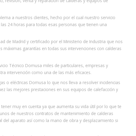
, revisión, venta y reparación de calderas y equipos de
ma a nuestros clientes, hecho por el cual nuestro servicio
 las 24 horas para todas esas personas que tienen una
 de Madrid y certificado por el Ministerio de Industria que nos
as máximas garantías en todas sus intervenciones con calderas
rvicio Técnico Domusa miles de particulares, empresas y
ra intervención como una de las más eficaces.
as o eléctricas Domusa lo que nos lleva a resolver incidencias
uez las mejores prestaciones en sus equipos de calefacción y
a tener muy en cuenta ya que aumenta su vida útil por lo que te
unos de nuestros contratos de mantenimiento de calderas
l del aparato así como la mano de obra y desplazamiento si