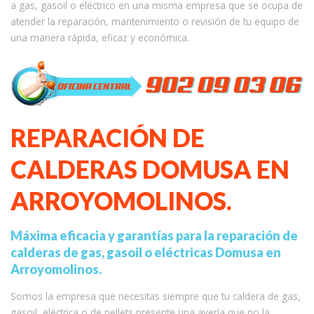
a gas, gasoil o eléctrico en una misma empresa que se ocupa de
atender la reparación, mantenimiento o revisión de tu equipo de
una manera rápida, eficaz y económica.
REPARACIÓN DE
CALDERAS DOMUSA EN
ARROYOMOLINOS.
Máxima eficacia y garantías para la reparación de
calderas de gas, gasoil o eléctricas Domusa en
Arroyomolinos.
Somos la empresa que necesitas siempre que tu caldera de gas,
gasoil, eléctrica o de pellets presente una avería que no la