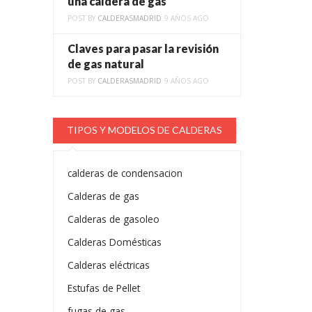
una caldera de gas
POST BY
CALDERASMADRID
9 AÑOS AGO
Claves para pasar la revisión
de gas natural
POST BY
CALDERASMADRID
9 AÑOS AGO
TIPOS Y MODELOS DE CALDERAS
calderas de condensacion
Calderas de gas
Calderas de gasoleo
Calderas Domésticas
Calderas eléctricas
Estufas de Pellet
fugas de gas