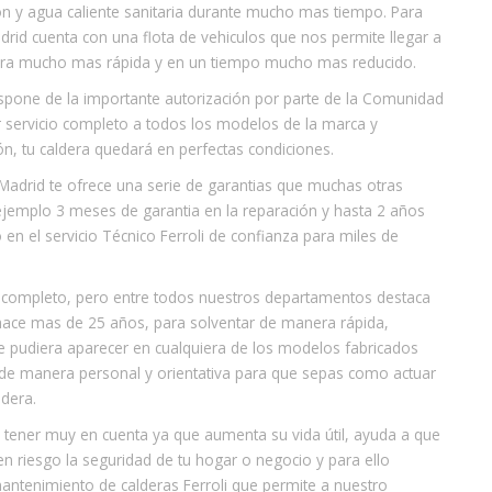
ión y agua caliente sanitaria durante mucho mas tiempo. Para
adrid cuenta con una flota de vehiculos que nos permite llegar a
era mucho mas rápida y en un tiempo mucho mas reducido.
ispone de la importante autorización por parte de la Comunidad
ar servicio completo a todos los modelos de la marca y
n, tu caldera quedará en perfectas condiciones.
 Madrid te ofrece una serie de garantias que muchas otras
jemplo 3 meses de garantia en la reparación y hasta 2 años
en el servicio Técnico Ferroli de confianza para miles de
d completo, pero entre todos nuestros departamentos destaca
, hace mas de 25 años, para solventar de manera rápida,
ue pudiera aparecer en cualquiera de los modelos fabricados
 de manera personal y orientativa para que sepas como actuar
ldera.
 a tener muy en cuenta ya que aumenta su vida útil, ayuda a que
n riesgo la seguridad de tu hogar o negocio y para ello
ntenimiento de calderas Ferroli que permite a nuestro