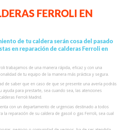
DERAS FERROLI EN
iento de tu caldera serán cosa del pasado
stas en reparación de calderas Ferroli en
rroli trabajamos de una manera rápida, eficaz y con una
ionalidad de tu equipo de la manera más práctica y segura.
lidad de saber que en caso de que se presente una avería podrás
tu ayuda para prestarte, sea cuando sea, las atenciones
alderas Ferroli Madrid.
cuenta con un departamento de urgencias destinado a todos
a la reparación de su caldera de gasoil o gas Ferroli, sea cual
u hogar, negocio o comunidad de vecinos, ha de ser atendida