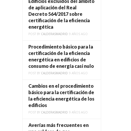
Edificios excluidos del ámbito
de aplicación del Real
Decreto 564/2017 sobre
certificación de la eficiencia
energética
POST BY
CALDERASMADRID
9 AÑOS AGO
Procedimiento básico para la
certificación de la eficiencia
energética en edificios de
consumo de energía casi nulo
POST BY
CALDERASMADRID
9 AÑOS AGO
Cambios en el procedimiento
básico para la certificación de
la eficiencia energética de los
edificios
POST BY
CALDERASMADRID
9 AÑOS AGO
Averías más frecuentes en