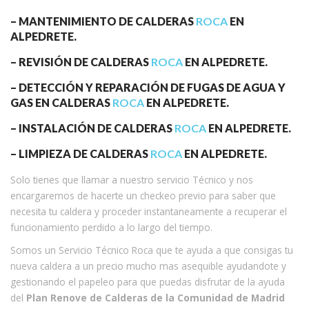
– MANTENIMIENTO DE CALDERAS
ROCA
EN
ALPEDRETE.
– REVISIÓN DE CALDERAS
ROCA
EN ALPEDRETE.
– DETECCIÓN Y REPARACIÓN DE FUGAS DE AGUA Y
GAS EN CALDERAS
ROCA
EN ALPEDRETE.
– INSTALACIÓN DE CALDERAS
ROCA
EN ALPEDRETE.
– LIMPIEZA DE CALDERAS
ROCA
EN ALPEDRETE.
Solo tienes que llamar a nuestro servicio Técnico y nos
encargaremos de hacerte un checkeo previo para saber que
necesita tu caldera y proceder instantaneamente a recuperar el
funcionamiento perdido a lo largo del tiempo.
Somos un Servicio Técnico Roca que te ayuda a que consigas tu
nueva caldera a un precio mucho mas asequible ayudandote y
gestionando el papeleo para que puedas disfrutar de la ayuda
del
Plan Renove de Calderas de la Comunidad de Madrid