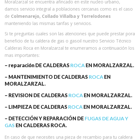
Moralzarzal se encuentra afincado en este nucleo urbano,
damos servicio integral a poblaciones cercanas como es el caso
de
Colmenarejo, Collado Villalba y Torrelodones
manteniendo las mismas tarifas y servicios.
Si te preguntas cuales son las atenciones que puede prestar pora
beneficio de tu caldera de gas o gasoil nuestro Servicio Técnico
Calderas Roca en Moralzarzal te enumeramos a continuación los
mas importantes:
– reparación DE CALDERAS
ROCA
EN MORALZARZAL.
– MANTENIMIENTO DE CALDERAS
ROCA
EN
MORALZARZAL.
– REVISION DE CALDERAS
ROCA
EN MORALZARZAL.
– LIMPIEZA DE CALDERAS
ROCA
EN MORALZARZAL.
– DETECCIÓN Y REPARACIÓN DE
FUGAS DE AGUA Y
GAS
EN CALDERAS ROCA.
En caso de que necesites una pieza de recambio para tu caldera