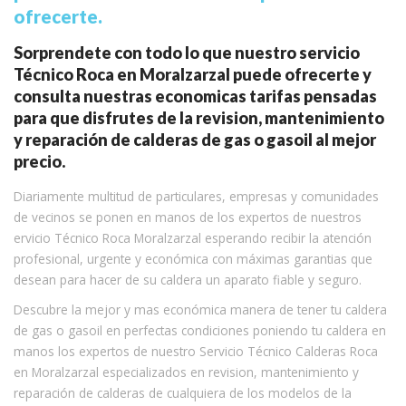
ofrecerte.
Sorprendete con todo lo que nuestro servicio
Técnico Roca en Moralzarzal puede ofrecerte y
consulta nuestras economicas tarifas pensadas
para que disfrutes de la revision, mantenimiento
y reparación de calderas de gas o gasoil al mejor
precio.
Diariamente multitud de particulares, empresas y comunidades
de vecinos se ponen en manos de los expertos de nuestros
ervicio Técnico Roca Moralzarzal esperando recibir la atención
profesional, urgente y económica con máximas garantias que
desean para hacer de su caldera un aparato fiable y seguro.
Descubre la mejor y mas económica manera de tener tu caldera
de gas o gasoil en perfectas condiciones poniendo tu caldera en
manos los expertos de nuestro Servicio Técnico Calderas Roca
en Moralzarzal especializados en revision, mantenimiento y
reparación de calderas de cualquiera de los modelos de la