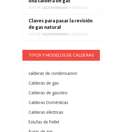
una caldera de gas
POST BY
CALDERASMADRID
9 AÑOS AGO
Claves para pasar la revisión
de gas natural
POST BY
CALDERASMADRID
9 AÑOS AGO
TIPOS Y MODELOS DE CALDERAS
calderas de condensacion
Calderas de gas
Calderas de gasoleo
Calderas Domésticas
Calderas eléctricas
Estufas de Pellet
fugas de gas