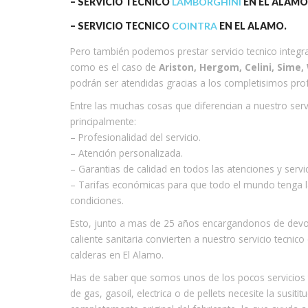
– SERVICIO TECNICO
LAMBORGHINI
EN EL ALAMO
– SERVICIO TECNICO
COINTRA
EN EL ALAMO.
Pero también podemos prestar servicio tecnico integr
como es el caso de
Ariston, Hergom, Celini, Sime,
podrán ser atendidas gracias a los completisimos prof
Entre las muchas cosas que diferencian a nuestro ser
principalmente:
– Profesionalidad del servicio.
– Atención personalizada.
– Garantias de calidad en todos las atenciones y servi
– Tarifas económicas para que todo el mundo tenga la
condiciones.
Esto, junto a mas de 25 años encargandonos de devolv
caliente sanitaria convierten a nuestro servicio tecnic
calderas en El Alamo.
Has de saber que somos unos de los pocos servicios t
de gas, gasoil, electrica o de pellets necesite la susi