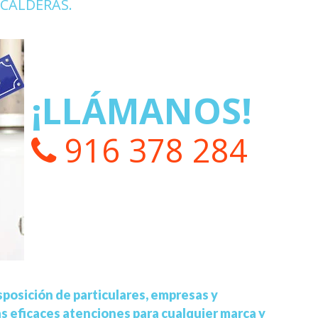
CALDERAS.
¡LLÁMANOS!
916 378 284
posición de particulares, empresas y
s eficaces atenciones para cualquier marca y