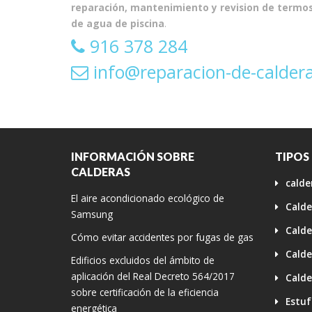
reparación, mantenimiento y revision de termos 
de agua de piscina
.
916 378 284
info@reparacion-de-calder
INFORMACIÓN SOBRE
TIPOS
CALDERAS
calde
El aire acondicionado ecológico de
Calde
Samsung
Calde
Cómo evitar accidentes por fugas de gas
Calde
Edificios excluidos del ámbito de
aplicación del Real Decreto 564/2017
Calde
sobre certificación de la eficiencia
Estuf
energética