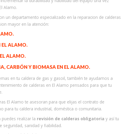
incrementar la durabilidad y fiabilidad del equipo una vez
El Alamo.
con un departamento especializado en la reparacion de calderas
sion mayor en la atención:
LAMO.
 EL ALAMO.
 EL ALAMO.
ÑA, CARBÓN Y BIOMASA EN EL ALAMO.
emas en tu caldera de gas y gasoil, también te ayudamos a
ntenimiento de calderas en El Alamo pensados para que tu
e.
ras El Alamo te asesoran para que elijas el contrato de
para tu caldera industrial, doméstica o comunitaria.
a puedes realizar la
revisión de calderas obligatoria
y así tu
 seguridad, sanidad y fiabilidad.