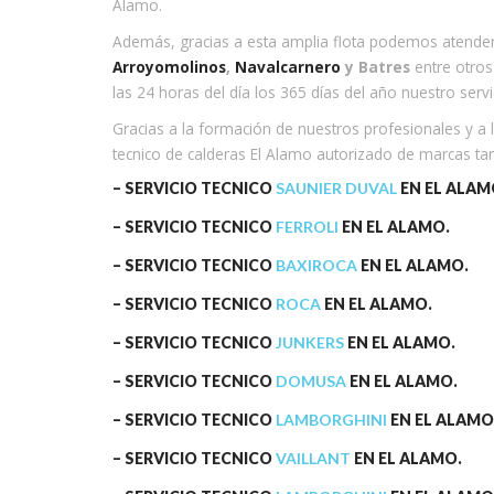
Alamo.
Además, gracias a esta amplia flota podemos atende
Arroyomolinos
,
Navalcarnero
y Batres
entre otro
las 24 horas del día los 365 días del año nuestro servi
Gracias a la formación de nuestros profesionales y a
tecnico de calderas El Alamo autorizado de marcas ta
– SERVICIO TECNICO
SAUNIER DUVAL
EN EL ALAM
– SERVICIO TECNICO
FERROLI
EN EL ALAMO.
– SERVICIO TECNICO
BAXIROCA
EN EL ALAMO.
– SERVICIO TECNICO
ROCA
EN EL ALAMO.
– SERVICIO TECNICO
JUNKERS
EN EL ALAMO.
– SERVICIO TECNICO
DOMUSA
EN EL ALAMO.
– SERVICIO TECNICO
LAMBORGHINI
EN EL ALAMO
– SERVICIO TECNICO
VAILLANT
EN EL ALAMO.