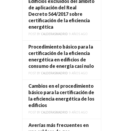
Edificios excluidos del ámbito
de aplicación del Real
Decreto 564/2017 sobre
certificación de la eficiencia
energética
POST BY
CALDERASMADRID
9 AÑOS AGO
Procedimiento básico para la
certificación de la eficiencia
energética en edificios de
consumo de energía casi nulo
POST BY
CALDERASMADRID
9 AÑOS AGO
Cambios en el procedimiento
básico para la certificación de
la eficiencia energética de los
edificios
POST BY
CALDERASMADRID
9 AÑOS AGO
Averías más frecuentes en