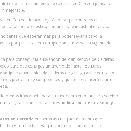
ontratos de mantenimiento de calderas en Cerceda pensados
 inmejorable.
eras en Cerceda te aconsejarán para que contrates el
e tu caldera doméstica, comunitaria e industrial necesita.
a no tienes que esperar mas para poder llevar a cabo la
nquilo porque tu caldera cumple con la normativa vigente de
uda para conseguir la subvencion de Plan Renove de Calderas
eleo para que consigas un ahorro de hasta 150 Euros.
ncipales fabricantes de calderas de gas, gasoil, electricas o
n unos precios muy competentes y que te convencerán para
ceda.
ello menos importante para su funcionamiento, nuestro servicio
técnicas y soluciones para la
deshollinación, desatasque y
deras en Cerceda
encontrarás cualquier elemento que
elo, tipo y combustible ya que contamos con un amplio