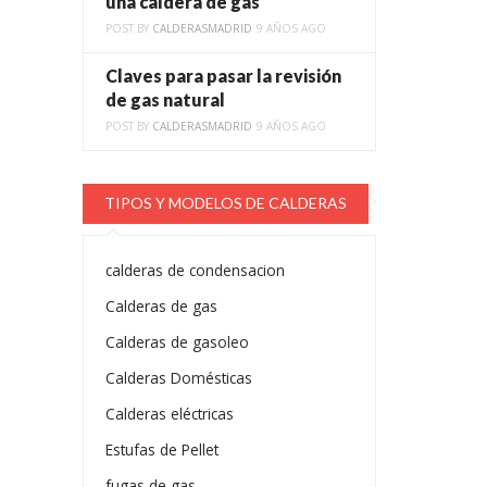
una caldera de gas
POST BY
CALDERASMADRID
9 AÑOS AGO
Claves para pasar la revisión
de gas natural
POST BY
CALDERASMADRID
9 AÑOS AGO
TIPOS Y MODELOS DE CALDERAS
calderas de condensacion
Calderas de gas
Calderas de gasoleo
Calderas Domésticas
Calderas eléctricas
Estufas de Pellet
fugas de gas