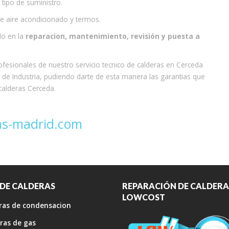
tipo de suministro.
de aire acondicionado y termos.
do en la
reparacion, mantenimiento, revisión y puesta a
fesionales de nuestro servicio tecnico de calderas en Cerceda
 de Industria, pudiendo darte de esta manera las garantias que
 calderas Cerceda.
as-madrid.com
 DE CALDERAS
REPARACIÓN DE CALDERA
LOWCOST
ras de condensacion
ras de gas