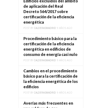
Edificios excluidos del ámbito
de aplicación del Real
Decreto 564/2017 sobre
certificación de la eficiencia
energética
POST BY
CALDERASMADRID
9 AÑOS AGO
Procedimiento básico para la
certificación de la eficiencia
energética en edificios de
consumo de energía casi nulo
POST BY
CALDERASMADRID
9 AÑOS AGO
Cambios en el procedimiento
básico para la certificación de
la eficiencia energética de los
edificios
POST BY
CALDERASMADRID
9 AÑOS AGO
Averías más frecuentes en