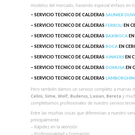
modelos del mercado, haciendo especial énfasis en los
– SERVICIO TECNICO DE CALDERAS
SAUNIER DUV
– SERVICIO TECNICO DE CALDERAS
FERROLI
EN C
– SERVICIO TECNICO DE CALDERAS
BAXIROCA
EN
– SERVICIO TECNICO DE CALDERAS
ROCA
EN CER
– SERVICIO TECNICO DE CALDERAS
JUNKERS
EN C
– SERVICIO TECNICO DE CALDERAS
DOMUSA
EN 
– SERVICIO TECNICO DE CALDERAS
LAMBORGHIN
Pero también damos un servicio completo a marcas 
Celini, Sime, Wolf, Buderus, Lasian, Bereta
y much
completisimos profesionales de nuestro servicio tecni
Entre las muchas cosas que diferencian a nuestro ser
principalmente:
– Rápidez en la atención
– Profesionalidad y Formación.