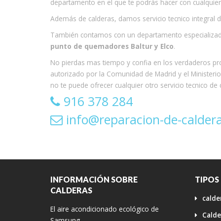
departamento en el que te podrás hacer con cualquier 
Además de calderas, damos servicio tecnico integral 
También contamos con un departamento especializa
punto de quemadores Baltur y Elco
.
No pierdas mas tiempo y confia en los verdaderos pro
autorizado por la Comunidad de Madrid y el Ministerio
no te puede ofrecer cualquier otro servicio tecnico de
916 378 284
info@reparacion-de-calder
INFORMACIÓN SOBRE
TIPOS
CALDERAS
calde
El aire acondicionado ecológico de
Calde
Samsung