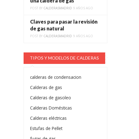
una caldera de gas
POST BY
CALDERASMADRID
9 AÑOS AGO
Claves para pasar la revisión
de gas natural
POST BY
CALDERASMADRID
9 AÑOS AGO
TIPOS Y MODELOS DE CALDERAS
calderas de condensacion
Calderas de gas
Calderas de gasoleo
Calderas Domésticas
Calderas eléctricas
Estufas de Pellet
fugas de gas