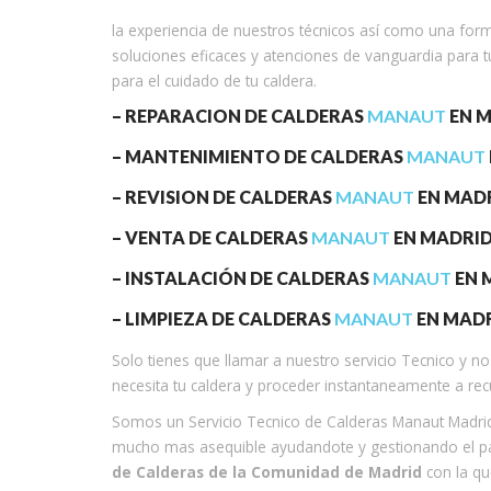
la experiencia de nuestros técnicos así como una for
soluciones eficaces y atenciones de vanguardia para tu
para el cuidado de tu caldera.
– REPARACION DE CALDERAS
MANAUT
EN M
– MANTENIMIENTO DE CALDERAS
MANAUT
– REVISION DE CALDERAS
MANAUT
EN MADR
– VENTA DE CALDERAS
MANAUT
EN MADRID
– INSTALACIÓN DE CALDERAS
MANAUT
EN 
– LIMPIEZA DE CALDERAS
MANAUT
EN MADR
Solo tienes que llamar a nuestro servicio Tecnico y 
necesita tu caldera y proceder instantaneamente a rec
Somos un Servicio Tecnico de Calderas Manaut Madrid
mucho mas asequible ayudandote y gestionando el pa
de Calderas de la Comunidad de Madrid
con la qu