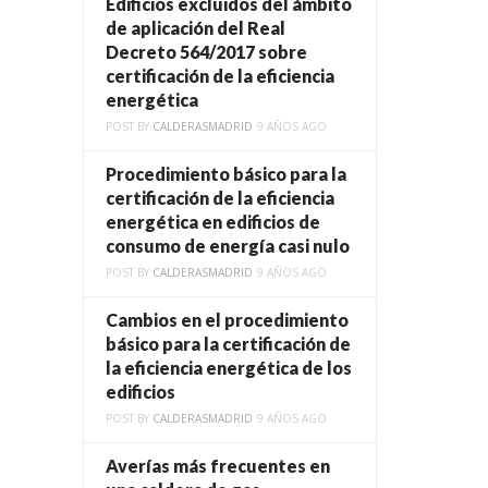
Edificios excluidos del ámbito
de aplicación del Real
Decreto 564/2017 sobre
certificación de la eficiencia
energética
POST BY
CALDERASMADRID
9 AÑOS AGO
Procedimiento básico para la
certificación de la eficiencia
energética en edificios de
consumo de energía casi nulo
POST BY
CALDERASMADRID
9 AÑOS AGO
Cambios en el procedimiento
básico para la certificación de
la eficiencia energética de los
edificios
POST BY
CALDERASMADRID
9 AÑOS AGO
Averías más frecuentes en