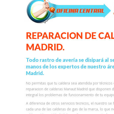
REPARACION DE C
MADRID.
Todo rastro de avería se disipará al 
manos de los expertos de nuestro ár
Madrid.
No permitas que tu caldera sea atendida por técnicos d
reparacion de calderas Manaut Madrid que disponen de
integral los problemas de funcionamiento de tu equipo 
A diferencia de otros servicios tecnicos, el nuestro 
cada una de las calderas de gas de la marca, lo que n