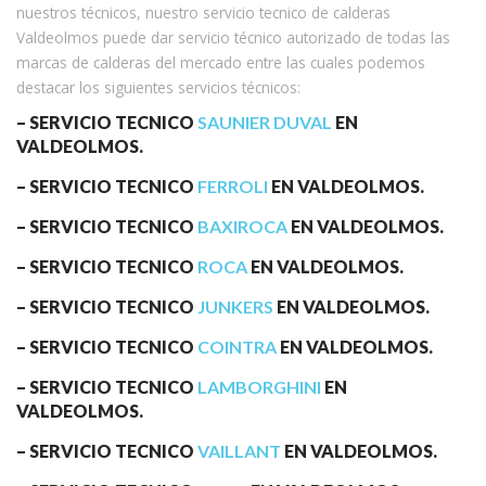
nuestros técnicos, nuestro servicio tecnico de calderas
Valdeolmos puede dar servicio técnico autorizado de todas las
marcas de calderas del mercado entre las cuales podemos
destacar los siguientes servicios técnicos:
– SERVICIO TECNICO
SAUNIER DUVAL
EN
VALDEOLMOS.
– SERVICIO TECNICO
FERROLI
EN VALDEOLMOS.
– SERVICIO TECNICO
BAXIROCA
EN VALDEOLMOS.
– SERVICIO TECNICO
ROCA
EN VALDEOLMOS.
– SERVICIO TECNICO
JUNKERS
EN VALDEOLMOS.
– SERVICIO TECNICO
COINTRA
EN VALDEOLMOS.
– SERVICIO TECNICO
LAMBORGHINI
EN
VALDEOLMOS.
– SERVICIO TECNICO
VAILLANT
EN VALDEOLMOS.