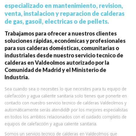
especializado en mantenimiento, revision,
venta, instalacion y reparacion de calderas
de gas, gasoil, electricas o de pellets.
Trabajamos para ofrecer a nuestros clientes
soluciones rápidas, económicas y profesionales
para sus calderas domésticas, comunitarias o
industriales desde nuestro servicio tecnico de
calderas en Valdeolmos autorizado por la
Comunidad de Madrid y el Ministerio de
Industria.
Sea cuando sea o necesites lo que necesites para tu equipo de
calefacción y agua caliente sanitaria solo tienes que ponerte en
contacto con nuestro servicio tecnico de calderas Valdeolmos y
automáticamente serás atendid@ por los mejores especialistas
en todos los ambitos relacionados con el cuidado completo de
equipos de calefacción y agua caliente sanitaria.
Somos un servicio tecnico de calderas en Valdeolmos que