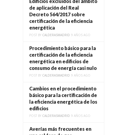
Edificios excluidos del ámbito
de aplicación del Real
Decreto 564/2017 sobre
certificación de la eficiencia
energética
POST BY
CALDERASMADRID
9 AÑOS AGO
Procedimiento básico para la
certificación de la eficiencia
energética en edificios de
consumo de energía casi nulo
POST BY
CALDERASMADRID
9 AÑOS AGO
Cambios en el procedimiento
básico para la certificación de
la eficiencia energética de los
edificios
POST BY
CALDERASMADRID
9 AÑOS AGO
Averías más frecuentes en