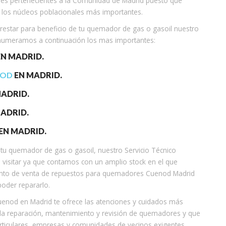
ones pertenecientes a la Comunidad de Madrid puesto que
los núcleos poblacionales más importantes.
prestar para beneficio de tu quemador de gas o gasoil nuestro
numeramos a continuación los mas importantes:
N MADRID.
NOD
EN MADRID.
ADRID.
ADRID.
EN MADRID.
tu quemador de gas o gasoil, nuestro Servicio Técnico
isitar ya que contamos con un amplio stock en el que
punto de venta de repuestos para quemadores Cuenod Madrid
poder repararlo.
uenod en Madrid te ofrece las atenciones y cuidados más
 la reparación, mantenimiento y revisión de quemadores y que
rticulares, empresas y comunidades de vecinos exigentes.