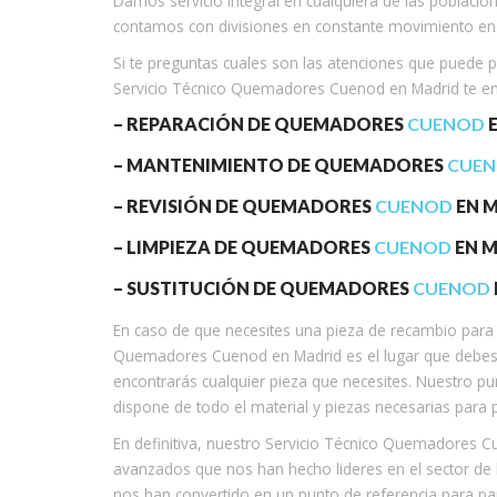
Damos servicio integral en cualquiera de las poblaci
contamos con divisiones en constante movimiento en 
Si te preguntas cuales son las atenciones que puede 
Servicio Técnico Quemadores Cuenod en Madrid te e
– REPARACIÓN DE QUEMADORES
CUENOD
E
– MANTENIMIENTO DE QUEMADORES
CUE
– REVISIÓN DE QUEMADORES
CUENOD
EN M
– LIMPIEZA DE QUEMADORES
CUENOD
EN M
– SUSTITUCIÓN DE QUEMADORES
CUENOD
En caso de que necesites una pieza de recambio para 
Quemadores Cuenod en Madrid es el lugar que debes v
encontrarás cualquier pieza que necesites. Nuestro 
dispone de todo el material y piezas necesarias para 
En definitiva, nuestro Servicio Técnico Quemadores C
avanzados que nos han hecho lideres en el sector de
nos han convertido en un punto de referencia para pa