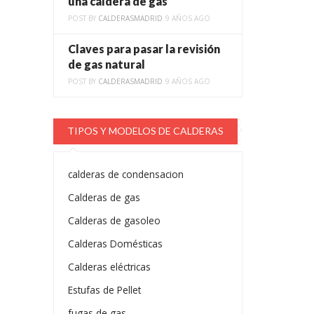
una caldera de gas
POST BY
CALDERASMADRID
9 AÑOS AGO
Claves para pasar la revisión
de gas natural
POST BY
CALDERASMADRID
9 AÑOS AGO
TIPOS Y MODELOS DE CALDERAS
calderas de condensacion
Calderas de gas
Calderas de gasoleo
Calderas Domésticas
Calderas eléctricas
Estufas de Pellet
fugas de gas