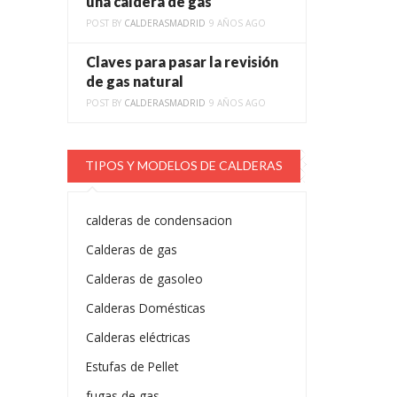
una caldera de gas
POST BY
CALDERASMADRID
9 AÑOS AGO
Claves para pasar la revisión
de gas natural
POST BY
CALDERASMADRID
9 AÑOS AGO
TIPOS Y MODELOS DE CALDERAS
calderas de condensacion
Calderas de gas
Calderas de gasoleo
Calderas Domésticas
Calderas eléctricas
Estufas de Pellet
fugas de gas