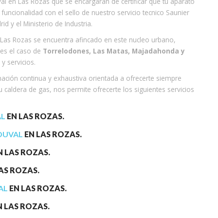
al en Las Rozas que se encargarán de certificar que tu aparato
uncionalidad con el sello de nuestro servicio tecnico Saunier
 y el Ministerio de Industria.
l Las Rozas se encuentra afincado en este nucleo urbano,
 es el caso de
Torrelodones, Las Matas, Majadahonda y
y servicios.
mación continua y exhaustiva orientada a ofrecerte siempre
 caldera de gas, nos permite ofrecerte los siguientes servicios
AL
EN LAS ROZAS.
DUVAL
EN LAS ROZAS.
N LAS ROZAS.
AS ROZAS.
AL
EN LAS ROZAS.
 LAS ROZAS.