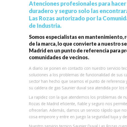
Atenciones profesionales para hacer d
duradero y seguro solo las encontrar
Las Rozas autorizado por la Comunida
de Industria.
Somos especialistas en mantenimiento, re
de la marca, lo que convierte a nuestro s
Madrid en un punto de referencia para pr
comunidades de vecinos.
A diario se ponen en contacto con nuestro servicio te
soluciones a los problemas de funcionalidad de sus c
sector han hecho que seamos el punto de referencia 
su caldera de gas Saunier duval sea atendida por los
La rapidez con la que atendemos los problemas de nue
Rozas de Madrid eficiente, fiable y seguro nos permi
ofrecerían. Además, damos un servicio rápido que nos
cosa empeore y entre en juego la seguridad tuya y de 
Nuestro servicio tecnico Saunier Duval Las Rozas cue