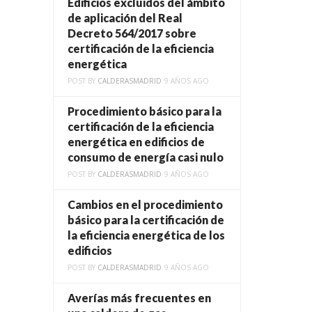
Edificios excluidos del ámbito
de aplicación del Real
Decreto 564/2017 sobre
certificación de la eficiencia
energética
POST BY
CALDERASMADRID
9 AÑOS AGO
Procedimiento básico para la
certificación de la eficiencia
energética en edificios de
consumo de energía casi nulo
POST BY
CALDERASMADRID
9 AÑOS AGO
Cambios en el procedimiento
básico para la certificación de
la eficiencia energética de los
edificios
POST BY
CALDERASMADRID
9 AÑOS AGO
Averías más frecuentes en