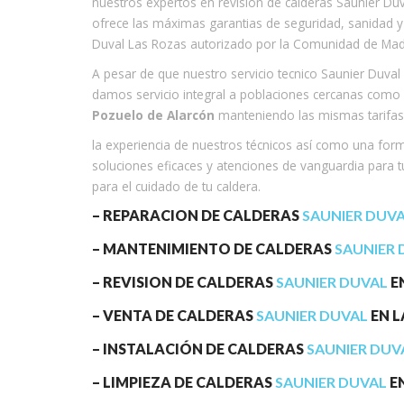
nuestros expertos en revision de calderas Saunier Duv
ofrece las máximas garantias de seguridad, sanidad y f
Duval Las Rozas autorizado por la Comunidad de Madrid
A pesar de que nuestro servicio tecnico Saunier Duva
damos servicio integral a poblaciones cercanas como
Pozuelo de Alarcón
manteniendo las mismas tarifas 
la experiencia de nuestros técnicos así como una for
soluciones eficaces y atenciones de vanguardia para tu
para el cuidado de tu caldera.
– REPARACION DE CALDERAS
SAUNIER DUV
– MANTENIMIENTO DE CALDERAS
SAUNIER 
– REVISION DE CALDERAS
SAUNIER DUVAL
E
– VENTA DE CALDERAS
SAUNIER DUVAL
EN L
– INSTALACIÓN DE CALDERAS
SAUNIER DUV
– LIMPIEZA DE CALDERAS
SAUNIER DUVAL
EN