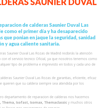
LDERAS SAUNIER DUVAL
eparacion de calderas Saunier Duval Las
de como el primer día y ha desaparecido
s que ponian en jaque la seguridad, sanidad
n y agua caliente sanitaria.
eras Saunier Duval Las Rozas de Madrid recibirás la atención
 con el servicio tecnico Oficial, ya que nosotros tenemos como
ualquier tipo de problema e imprevisto en todos y cada uno de
lderas Saunier Duval Las Rozas de garantias, eficiente, eficaz
que quieren que su caldera siempre sea atendida por los
stro departamento de reparacion de calderas nos hacemos
 Thema, Isofast, Isomax, Themaclassic
y muchos otros
n Las Rozas nos encargamos de reparar.