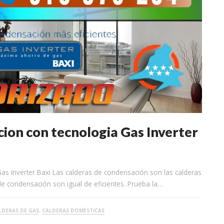
ion con tecnologia Gas Inverter
as Inverter Baxi Las calderas de condensación son las calderas
de condensación son igual de eficientes. Prueba la…
LDERAS DE GAS
,
CALDERAS DOMÉSTICAS