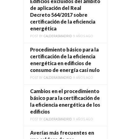
Edificios excluidos del ámbito
de aplicación del Real
Decreto 564/2017 sobre
certificación de la eficiencia
energética
POST BY
CALDERASMADRID
9 AÑOS AGO
Procedimiento básico para la
certificación de la eficiencia
energética en edificios de
consumo de energía casi nulo
POST BY
CALDERASMADRID
9 AÑOS AGO
Cambios en el procedimiento
básico para la certificación de
la eficiencia energética de los
edificios
POST BY
CALDERASMADRID
9 AÑOS AGO
Averías más frecuentes en