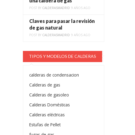
una caldera de gas
POST BY
CALDERASMADRID
9 AÑOS AGO
Claves para pasar la revisión
de gas natural
POST BY
CALDERASMADRID
9 AÑOS AGO
TIPOS Y MODELOS DE CALDERAS
calderas de condensacion
Calderas de gas
Calderas de gasoleo
Calderas Domésticas
Calderas eléctricas
Estufas de Pellet
fugas de gas