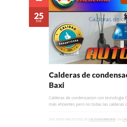
25
ENE
Calderas de condensac
Baxi
Calderas de condensacion con tecnologia G
más eficientes pero no todas las calderas 
THIS ENTRY WAS POSTED BY
CALDERASMADRID
ON
CA