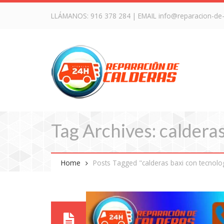
LLÁMANOS:
916 378 284
| EMAIL
info@reparacion-de
Tag Archives: caldera
Home
Posts Tagged "calderas baxi con tecnolog