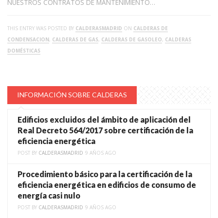
NUESTROS CONTRATOS DE MANTENIMIENTO…
THIS ENTRY WAS POSTED BY
CALDERASMADRID
ON
CALDERAS DE
CONDENSACION
,
CALDERAS DE GAS
,
CALDERAS DE GASOLEO
,
CALDERAS
DOMÉSTICAS
INFORMACIÓN SOBRE CALDERAS
Edificios excluidos del ámbito de aplicación del
Real Decreto 564/2017 sobre certificación de la
eficiencia energética
POST BY
CALDERASMADRID
9 AÑOS AGO
Procedimiento básico para la certificación de la
eficiencia energética en edificios de consumo de
energía casi nulo
POST BY
CALDERASMADRID
9 AÑOS AGO