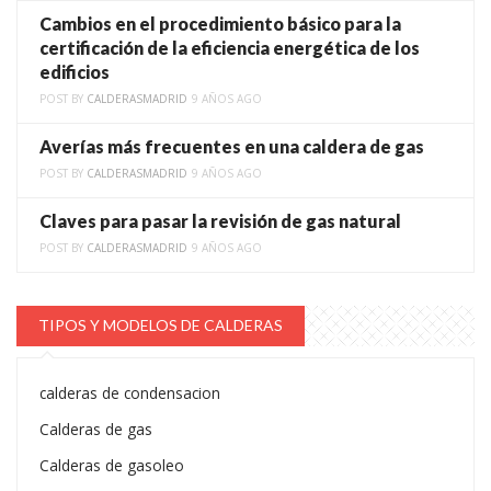
Cambios en el procedimiento básico para la
certificación de la eficiencia energética de los
edificios
POST BY
CALDERASMADRID
9 AÑOS AGO
Averías más frecuentes en una caldera de gas
POST BY
CALDERASMADRID
9 AÑOS AGO
Claves para pasar la revisión de gas natural
POST BY
CALDERASMADRID
9 AÑOS AGO
TIPOS Y MODELOS DE CALDERAS
calderas de condensacion
Calderas de gas
Calderas de gasoleo