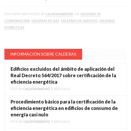
THIS ENTRY WAS POSTED BY
CALDERASMADRID
ON
CALDERAS DE
CONDENSACION
,
CALDERAS DE GAS
,
CALDERAS DE GASOLEO
,
CALDERAS
DOMÉSTICAS
INFORMACIÓN SOBRE CALDERAS
Edificios excluidos del ámbito de aplicación del
Real Decreto 564/2017 sobre certificación de la
eficiencia energética
POST BY
CALDERASMADRID
9 AÑOS AGO
Procedimiento básico para la certificación de la
eficiencia energética en edificios de consumo de
energía casi nulo
POST BY
CALDERASMADRID
9 AÑOS AGO