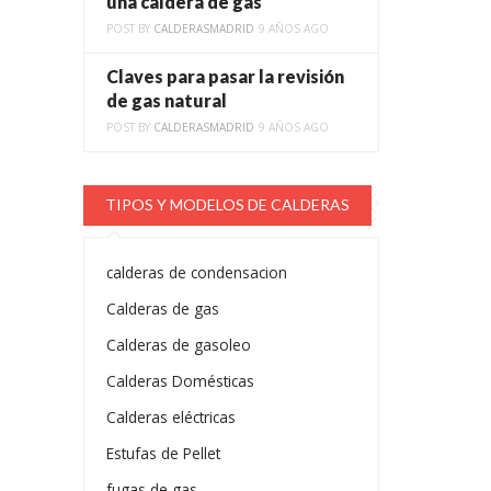
una caldera de gas
POST BY
CALDERASMADRID
9 AÑOS AGO
Claves para pasar la revisión
de gas natural
POST BY
CALDERASMADRID
9 AÑOS AGO
TIPOS Y MODELOS DE CALDERAS
calderas de condensacion
Calderas de gas
Calderas de gasoleo
Calderas Domésticas
Calderas eléctricas
Estufas de Pellet
fugas de gas