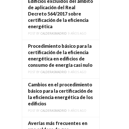
Edificios excluidos del ámbito
de aplicación del Real
Decreto 564/2017 sobre
certificación de la eficiencia
energética
POST BY
CALDERASMADRID
9 AÑOS AGO
Procedimiento básico para la
certificación de la eficiencia
energética en edificios de
consumo de energía casi nulo
POST BY
CALDERASMADRID
9 AÑOS AGO
Cambios en el procedimiento
básico para la certificación de
la eficiencia energética de los
edificios
POST BY
CALDERASMADRID
9 AÑOS AGO
Averías más frecuentes en