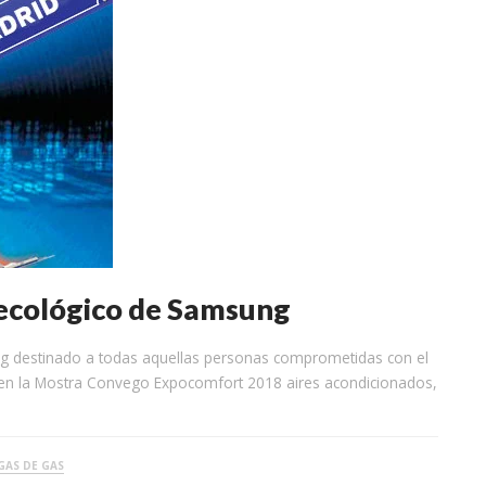
 ecológico de Samsung
ng destinado a todas aquellas personas comprometidas con el
n la Mostra Convego Expocomfort 2018 aires acondicionados,
GAS DE GAS