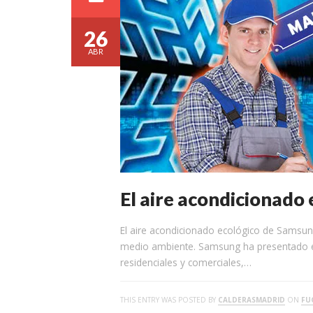
26
ABR
El aire acondicionado
El aire acondicionado ecológico de Samsu
medio ambiente. Samsung ha presentado e
residenciales y comerciales,…
THIS ENTRY WAS POSTED BY
CALDERASMADRID
ON
FU