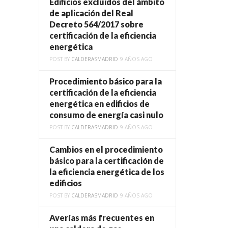
Edificios excluidos del ámbito
de aplicación del Real
Decreto 564/2017 sobre
certificación de la eficiencia
energética
POST BY
CALDERASMADRID
9 AÑOS AGO
Procedimiento básico para la
certificación de la eficiencia
energética en edificios de
consumo de energía casi nulo
POST BY
CALDERASMADRID
9 AÑOS AGO
Cambios en el procedimiento
básico para la certificación de
la eficiencia energética de los
edificios
POST BY
CALDERASMADRID
9 AÑOS AGO
Averías más frecuentes en