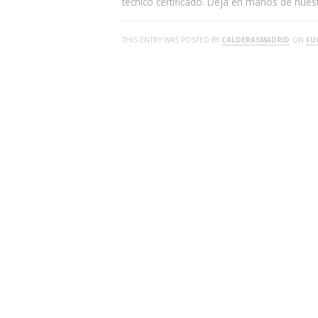
técnico certificado. Deja en manos de nue
THIS ENTRY WAS POSTED BY
CALDERASMADRID
ON
FU