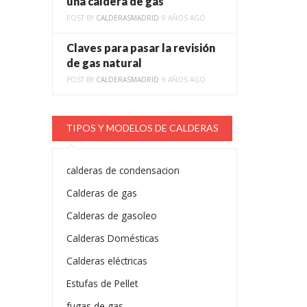
una caldera de gas
POST BY
CALDERASMADRID
9 AÑOS AGO
Claves para pasar la revisión
de gas natural
POST BY
CALDERASMADRID
9 AÑOS AGO
TIPOS Y MODELOS DE CALDERAS
calderas de condensacion
Calderas de gas
Calderas de gasoleo
Calderas Domésticas
Calderas eléctricas
Estufas de Pellet
fugas de gas