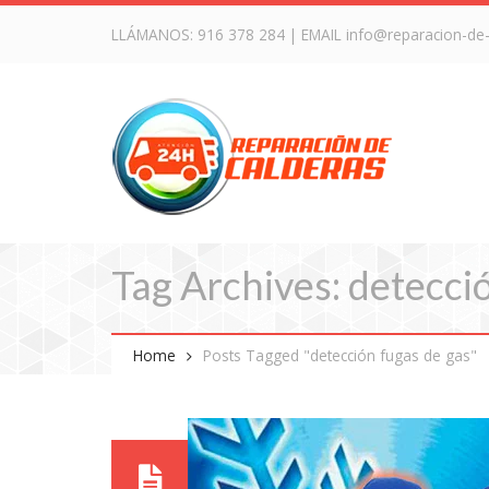
LLÁMANOS:
916 378 284
| EMAIL
info@reparacion-de
Tag Archives: detecci
Home
Posts Tagged "detección fugas de gas"