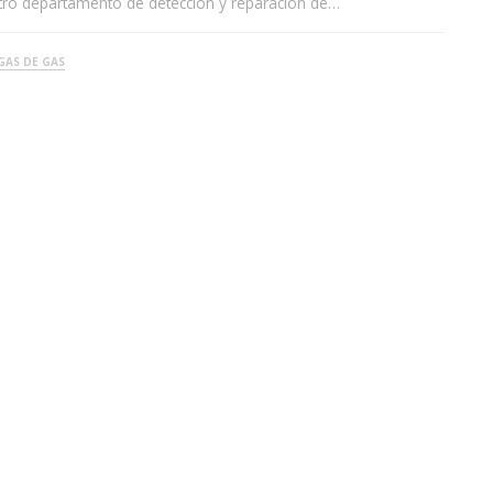
stro departamento de detección y reparación de…
GAS DE GAS